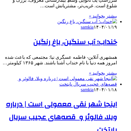
سرراستِ یک نانوایی وسطِ بیمارستانی معروف، بزرگ و
شلوغ است. غریب‌تر، مشتریانش است…
بیشتر بخوانید »
samkia
۱۴۰۴/۰۱/۱۹
خنداب؛ آب سنگین، باغ رنگین
همشهری آنلاین- فاطمه عسگری نیا: مجتمعی که باعث شده
امروز همه دنیا با نام خنداب آشنا باشند. شهر ۱۳۶۵ کیلومتر…
بیشتر بخوانید »
samkia
۱۴۰۴/۰۱/۱۸
اینجا شهر نقی معمولی است | درباره
ویلا، فالوئر و قصه‌های عجیب سریال
پایتخت