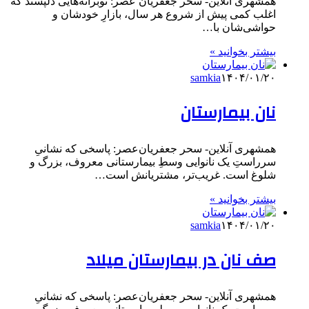
همشهری آنلاین- سحر جعفریان عصر: نوبرانه‌هایی دلپسند که
اغلب کمی پیش از شروع هر سال، بازارِ خودشان و
حواشی‌شان با…
بیشتر بخوانید »
samkia
۱۴۰۴/۰۱/۲۰
نان بیمارستان
همشهری آنلاین- سحر جعفریان‌عصر: پاسخی که نشانیِ
سرراستِ یک نانوایی وسطِ بیمارستانی معروف، بزرگ و
شلوغ است. غریب‌تر، مشتریانش است…
بیشتر بخوانید »
samkia
۱۴۰۴/۰۱/۲۰
صف نان در بیمارستان میلاد
همشهری آنلاین- سحر جعفریان‌عصر: پاسخی که نشانیِ