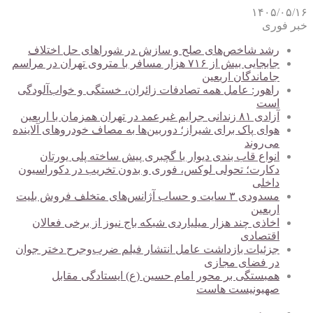
۱۴۰۵/۰۵/۱۶
خبر فوری
رشد شاخص‌های صلح و سازش در شوراهای حل اختلاف
جابجایی بیش از ۷۱۶ هزار مسافر با متروی تهران در مراسم
جاماندگان اربعین
راهور: عامل همه تصادفات زائران، خستگی و خواب‌آلودگی
است
آزادی ۸۱ زندانی جرایم غیرعمد در تهران همزمان با اربعین
هوای پاک برای شیراز؛ دوربین‌ها به مصاف خودروهای آلاینده
می‌روند
انواع قاب بندی دیوار با گچبری پیش ساخته پلی یورتان
دکارت؛ تحولی لوکس، فوری و بدون تخریب در دکوراسیون
داخلی
مسدودی ۳ سایت و حساب آژانس‌های متخلف فروش بلیت
اربعین
اخاذی چند هزار میلیاردی شبکه باج نیوز از برخی فعالان
اقتصادی
جزئیات بازداشت عامل انتشار فیلم ضرب‌وجرح دختر جوان
در فضای مجازی
همبستگی بر محور امام حسین (ع) ایستادگی مقابل
صهیونیست هاست