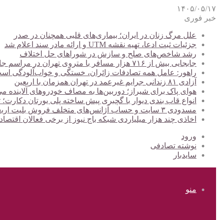
۱۴۰۵/۰۵/۱۷
خبر فوری
علل مرگ زنان در ایران؛ بیماری‌های قلبی همچنان در صدر
جزئیات ثبت ادعا، تهیه نقشه UTM و ارائه مادر سند اعلام شد
رشد شاخص‌های صلح و سازش در شوراهای حل اختلاف
جابجایی بیش از ۷۱۶ هزار مسافر با متروی تهران در مراسم جاماندگان اربعین
راهور: عامل همه تصادفات زائران، خستگی و خواب‌آلودگی اس
آزادی ۸۱ زندانی جرایم غیرعمد در تهران همزمان با اربعین
هوای پاک برای شیراز؛ دوربین‌ها به مصاف خودروهای آلاینده می
انواع قاب بندی دیوار با گچبری پیش ساخته پلی یورتان دکارت
مسدودی ۳ سایت و حساب آژانس‌های متخلف فروش بلیت اربعین
اخاذی چند هزار میلیاردی شبکه باج نیوز از برخی فعالان اقتصا
ورود
نوشته تصادفی
سایدبار
منو