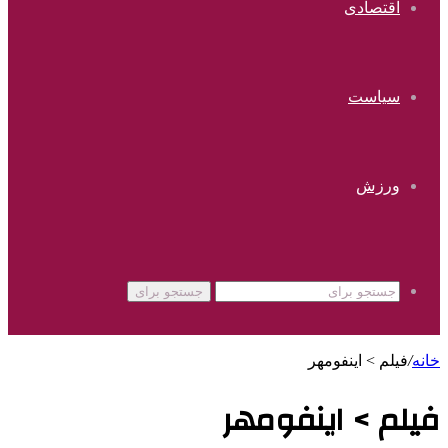
اقتصادی
سیاست
ورزش
جستجو برای
خانه
/
فیلم > اینفومهر
فیلم > اینفومهر