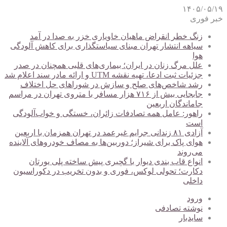
۱۴۰۵/۰۵/۱۹
خبر فوری
زنگ خطر انقراض ماهیان خاویاری خزر به صدا در آمد
سیاهه انتشار تهران مبنای سیاستگذاری برای کاهش آلودگی
هوا
علل مرگ زنان در ایران؛ بیماری‌های قلبی همچنان در صدر
جزئیات ثبت ادعا، تهیه نقشه UTM و ارائه مادر سند اعلام شد
رشد شاخص‌های صلح و سازش در شوراهای حل اختلاف
جابجایی بیش از ۷۱۶ هزار مسافر با متروی تهران در مراسم
جاماندگان اربعین
راهور: عامل همه تصادفات زائران، خستگی و خواب‌آلودگی
است
آزادی ۸۱ زندانی جرایم غیرعمد در تهران همزمان با اربعین
هوای پاک برای شیراز؛ دوربین‌ها به مصاف خودروهای آلاینده
می‌روند
انواع قاب بندی دیوار با گچبری پیش ساخته پلی یورتان
دکارت؛ تحولی لوکس، فوری و بدون تخریب در دکوراسیون
داخلی
ورود
نوشته تصادفی
سایدبار