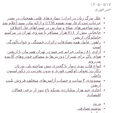
۱۴۰۵/۰۵/۱۷
خبر فوری
علل مرگ زنان در ایران؛ بیماری‌های قلبی همچنان در صدر
جزئیات ثبت ادعا، تهیه نقشه UTM و ارائه مادر سند اعلام شد
رشد شاخص‌های صلح و سازش در شوراهای حل اختلاف
جابجایی بیش از ۷۱۶ هزار مسافر با متروی تهران در مراسم
جاماندگان اربعین
راهور: عامل همه تصادفات زائران، خستگی و خواب‌آلودگی
است
آزادی ۸۱ زندانی جرایم غیرعمد در تهران همزمان با اربعین
هوای پاک برای شیراز؛ دوربین‌ها به مصاف خودروهای آلاینده
می‌روند
انواع قاب بندی دیوار با گچبری پیش ساخته پلی یورتان
دکارت؛ تحولی لوکس، فوری و بدون تخریب در دکوراسیون
داخلی
مسدودی ۳ سایت و حساب آژانس‌های متخلف فروش بلیت
اربعین
اخاذی چند هزار میلیاردی شبکه باج نیوز از برخی فعالان
اقتصادی
ورود
نوشته تصادفی