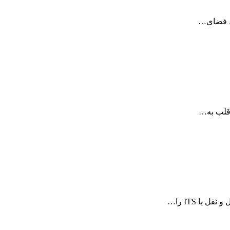
ود فضای…
ا ITS را…