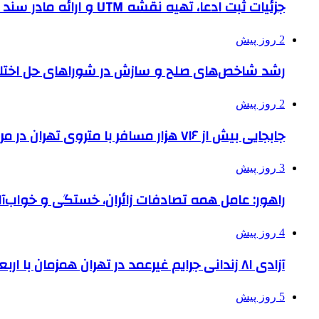
جزئیات ثبت ادعا، تهیه نقشه UTM و ارائه مادر سند اعلام شد
2 روز پیش
رشد شاخص‌های صلح و سازش در شوراهای حل اختل
2 روز پیش
جابجایی بیش از ۷۱۶ هزار مسافر با متروی تهران در مراسم جاماندگان اربعین
3 روز پیش
راهور: عامل همه تصادفات زائران، خستگی و خواب‌
4 روز پیش
آزادی ۸۱ زندانی جرایم غیرعمد در تهران همزمان با اربعین
5 روز پیش