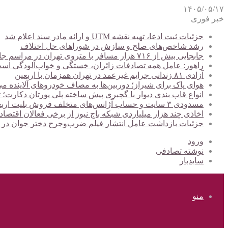
۱۴۰۵/۰۵/۱۷
خبر فوری
جزئیات ثبت ادعا، تهیه نقشه UTM و ارائه مادر سند اعلام شد
رشد شاخص‌های صلح و سازش در شوراهای حل اختلاف
جابجایی بیش از ۷۱۶ هزار مسافر با متروی تهران در مراسم جاماندگان اربعین
راهور: عامل همه تصادفات زائران، خستگی و خواب‌آلودگی اس
آزادی ۸۱ زندانی جرایم غیرعمد در تهران همزمان با اربعین
هوای پاک برای شیراز؛ دوربین‌ها به مصاف خودروهای آلاینده می
انواع قاب بندی دیوار با گچبری پیش ساخته پلی یورتان دکارت
مسدودی ۳ سایت و حساب آژانس‌های متخلف فروش بلیت اربعین
اخاذی چند هزار میلیاردی شبکه باج نیوز از برخی فعالان اقتصا
جزئیات بازداشت عامل انتشار فیلم ضرب‌وجرح دختر جوان در
ورود
نوشته تصادفی
سایدبار
منو