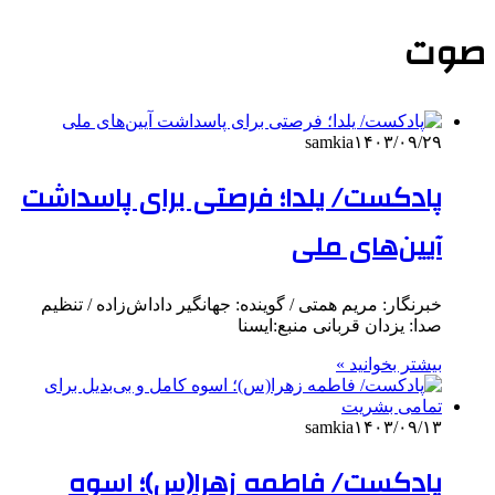
صوت
samkia
۱۴۰۳/۰۹/۲۹
پادکست/ یلدا؛ فرصتی برای پاسداشت
آیین‌های ملی
خبرنگار: مریم همتی / گوینده: جهانگیر داداش‌زاده / تنظیم
صدا: یزدان قربانی منبع:ایسنا
بیشتر بخوانید »
samkia
۱۴۰۳/۰۹/۱۳
پادکست/ فاطمه زهرا(س)؛ اسوه