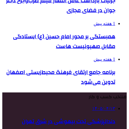
جزئیات بازداشت عامل انتشار فیلم ضرب‌وجرح دختر
جوان در فضای مجازی
1 هفته پیش
همبستگی بر محور امام حسین (ع) ایستادگی
مقابل صهیونیست هاست
1 هفته پیش
برنامه جامع ارتقای فرهنگ محیط‌زیستی اصفهان
تدوین می‌شود
منتخب کسب و کار
۱۴۰۵/۰۴/۱۳
دندانپزشکی تحت بیهوشی در شرق تهران