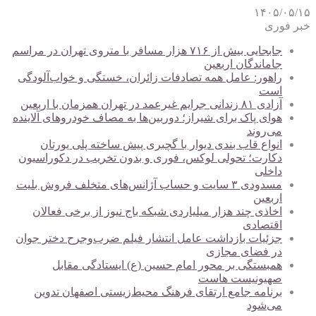
۱۴۰۵/۰۵/۱۵
خبر فوری
جابجایی بیش از ۷۱۶ هزار مسافر با متروی تهران در مراسم
جاماندگان اربعین
راهور: عامل همه تصادفات زائران، خستگی و خواب‌آلودگی
است
آزادی ۸۱ زندانی جرایم غیرعمد در تهران همزمان با اربعین
هوای پاک برای شیراز؛ دوربین‌ها به مصاف خودروهای آلاینده
می‌روند
انواع قاب بندی دیوار با گچبری پیش ساخته پلی یورتان
دکارت؛ تحولی لوکس، فوری و بدون تخریب در دکوراسیون
داخلی
مسدودی ۳ سایت و حساب آژانس‌های متخلف فروش بلیت
اربعین
اخاذی چند هزار میلیاردی شبکه باج نیوز از برخی فعالان
اقتصادی
جزئیات بازداشت عامل انتشار فیلم ضرب‌وجرح دختر جوان
در فضای مجازی
همبستگی بر محور امام حسین (ع) ایستادگی مقابل
صهیونیست هاست
برنامه جامع ارتقای فرهنگ محیط‌زیستی اصفهان تدوین
می‌شود