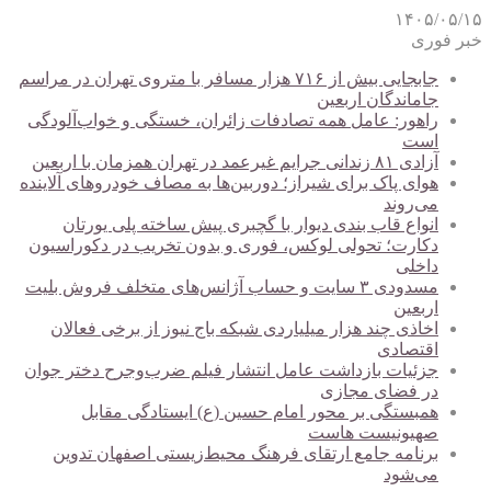
۱۴۰۵/۰۵/۱۵
خبر فوری
جابجایی بیش از ۷۱۶ هزار مسافر با متروی تهران در مراسم
جاماندگان اربعین
راهور: عامل همه تصادفات زائران، خستگی و خواب‌آلودگی
است
آزادی ۸۱ زندانی جرایم غیرعمد در تهران همزمان با اربعین
هوای پاک برای شیراز؛ دوربین‌ها به مصاف خودروهای آلاینده
می‌روند
انواع قاب بندی دیوار با گچبری پیش ساخته پلی یورتان
دکارت؛ تحولی لوکس، فوری و بدون تخریب در دکوراسیون
داخلی
مسدودی ۳ سایت و حساب آژانس‌های متخلف فروش بلیت
اربعین
اخاذی چند هزار میلیاردی شبکه باج نیوز از برخی فعالان
اقتصادی
جزئیات بازداشت عامل انتشار فیلم ضرب‌وجرح دختر جوان
در فضای مجازی
همبستگی بر محور امام حسین (ع) ایستادگی مقابل
صهیونیست هاست
برنامه جامع ارتقای فرهنگ محیط‌زیستی اصفهان تدوین
می‌شود