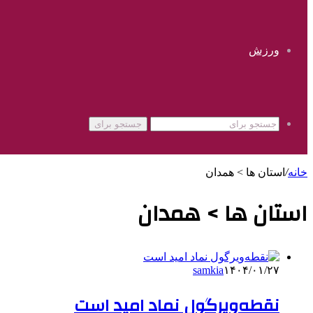
ورزش
جستجو برای
خانه
/
استان ها > همدان
استان ها > همدان
samkia
۱۴۰۴/۰۱/۲۷
نقطه‌ویرگول نماد امید است