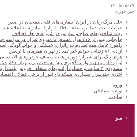
۱۴۰۵/۰۵/۱۷
خبر فوری
علل مرگ زنان در ایران؛ بیماری‌های قلبی همچنان در صدر
جزئیات ثبت ادعا، تهیه نقشه UTM و ارائه مادر سند اعلام شد
رشد شاخص‌های صلح و سازش در شوراهای حل اختلاف
جابجایی بیش از ۷۱۶ هزار مسافر با متروی تهران در مراسم جاماندگان اربعین
راهور: عامل همه تصادفات زائران، خستگی و خواب‌آلودگی اس
آزادی ۸۱ زندانی جرایم غیرعمد در تهران همزمان با اربعین
هوای پاک برای شیراز؛ دوربین‌ها به مصاف خودروهای آلاینده می
انواع قاب بندی دیوار با گچبری پیش ساخته پلی یورتان دکارت
مسدودی ۳ سایت و حساب آژانس‌های متخلف فروش بلیت اربعین
اخاذی چند هزار میلیاردی شبکه باج نیوز از برخی فعالان اقتصا
ورود
نوشته تصادفی
سایدبار
منو