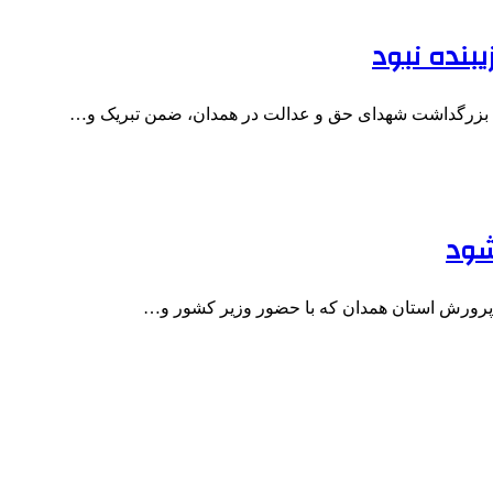
یبنده نبود
شود