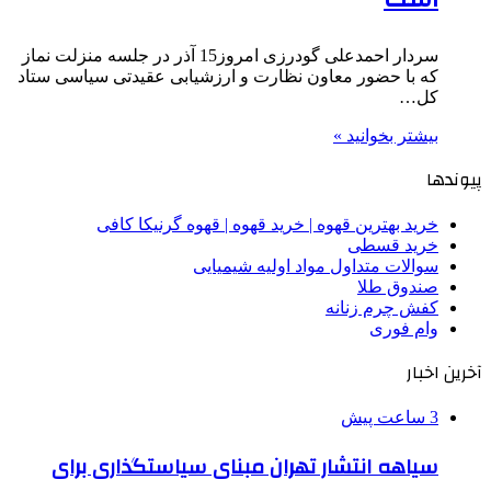
سردار احمدعلی گودرزی امروز15 آذر در جلسه منزلت نماز
که با حضور معاون نظارت و ارزشیابی عقیدتی سیاسی ستاد
کل…
بیشتر بخوانید »
پیوندها
خرید بهترین قهوه | خرید قهوه | قهوه گرنیکا کافی
خرید قسطی
سوالات متداول مواد اولیه شیمیایی
صندوق طلا
کفش چرم زنانه
وام فوری
آخرین اخبار
3 ساعت پیش
سیاهه انتشار تهران مبنای سیاستگذاری برای