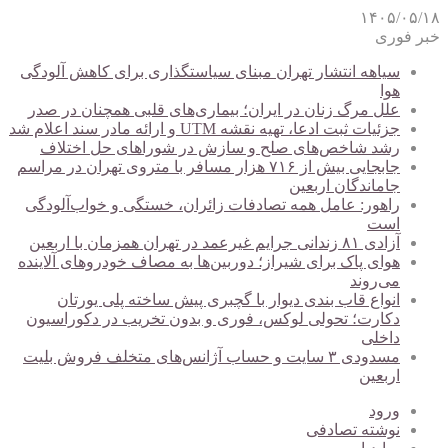
۱۴۰۵/۰۵/۱۸
خبر فوری
سیاهه انتشار تهران مبنای سیاستگذاری برای کاهش آلودگی
هوا
علل مرگ زنان در ایران؛ بیماری‌های قلبی همچنان در صدر
جزئیات ثبت ادعا، تهیه نقشه UTM و ارائه مادر سند اعلام شد
رشد شاخص‌های صلح و سازش در شوراهای حل اختلاف
جابجایی بیش از ۷۱۶ هزار مسافر با متروی تهران در مراسم
جاماندگان اربعین
راهور: عامل همه تصادفات زائران، خستگی و خواب‌آلودگی
است
آزادی ۸۱ زندانی جرایم غیرعمد در تهران همزمان با اربعین
هوای پاک برای شیراز؛ دوربین‌ها به مصاف خودروهای آلاینده
می‌روند
انواع قاب بندی دیوار با گچبری پیش ساخته پلی یورتان
دکارت؛ تحولی لوکس، فوری و بدون تخریب در دکوراسیون
داخلی
مسدودی ۳ سایت و حساب آژانس‌های متخلف فروش بلیت
اربعین
ورود
نوشته تصادفی