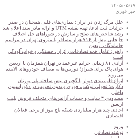
۱۴۰۵/۰۵/۱۷
خبر فوری
علل مرگ زنان در ایران؛ بیماری‌های قلبی همچنان در صدر
جزئیات ثبت ادعا، تهیه نقشه UTM و ارائه مادر سند اعلام شد
رشد شاخص‌های صلح و سازش در شوراهای حل اختلاف
جابجایی بیش از ۷۱۶ هزار مسافر با متروی تهران در مراسم
جاماندگان اربعین
راهور: عامل همه تصادفات زائران، خستگی و خواب‌آلودگی
است
آزادی ۸۱ زندانی جرایم غیرعمد در تهران همزمان با اربعین
هوای پاک برای شیراز؛ دوربین‌ها به مصاف خودروهای آلاینده
می‌روند
انواع قاب بندی دیوار با گچبری پیش ساخته پلی یورتان
دکارت؛ تحولی لوکس، فوری و بدون تخریب در دکوراسیون
داخلی
مسدودی ۳ سایت و حساب آژانس‌های متخلف فروش بلیت
اربعین
اخاذی چند هزار میلیاردی شبکه باج نیوز از برخی فعالان
اقتصادی
ورود
نوشته تصادفی