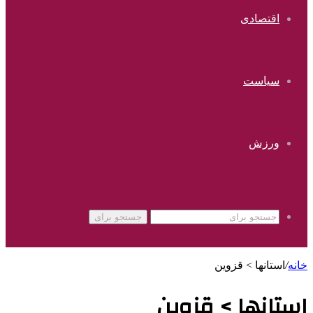
اقتصادی
سیاست
ورزش
جستجو برای
خانه
/
استانها > قزوین
استانها > قزوین