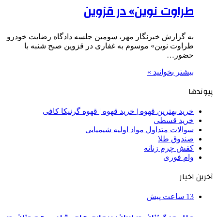
طراوت نوین» در قزوین
به گزارش خبرنگار مهر، سومین جلسه دادگاه رضایت خودرو
طراوت نوین» موسوم به غفاری در قزوین صبح شنبه با
حضور…
بیشتر بخوانید »
پیوندها
خرید بهترین قهوه | خرید قهوه | قهوه گرنیکا کافی
خرید قسطی
سوالات متداول مواد اولیه شیمیایی
صندوق طلا
کفش چرم زنانه
وام فوری
آخرین اخبار
13 ساعت پیش