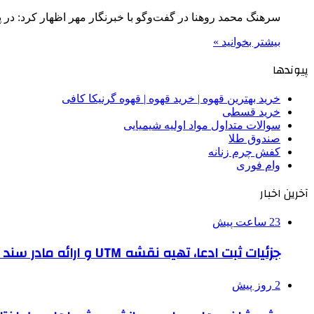
سرهنگ محمد روهنا در گفت‌وگو با خبرنگار مهر اظهار کرد: د
بیشتر بخوانید »
پیوندها
خرید بهترین قهوه | خرید قهوه | قهوه گرنیکا کافی
خرید قسطی
سوالات متداول مواد اولیه شیمیایی
صندوق طلا
کفش چرم زنانه
وام فوری
آخرین اخبار
23 ساعت پیش
جزئیات ثبت ادعا، تهیه نقشه UTM و ارائه مادر سند اعلام شد
2 روز پیش