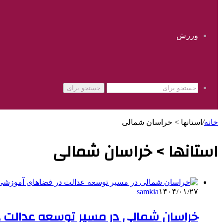
ورزش
جستجو برای
خانه
/
استانها > خراسان شمالی
استانها > خراسان شمالی
samkia
۱۴۰۴/۰۱/۲۷
خراسان شمالی در مسیر توسعه عدالت 