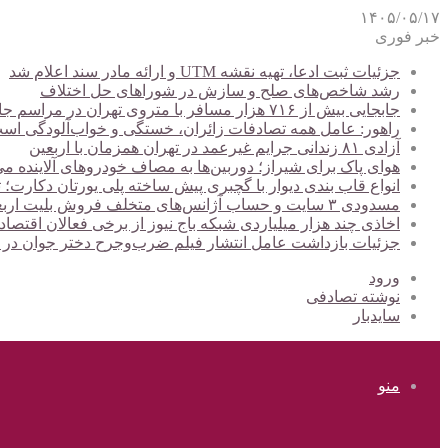
۱۴۰۵/۰۵/۱۷
خبر فوری
جزئیات ثبت ادعا، تهیه نقشه UTM و ارائه مادر سند اعلام شد
رشد شاخص‌های صلح و سازش در شوراهای حل اختلاف
جابجایی بیش از ۷۱۶ هزار مسافر با متروی تهران در مراسم جاماندگان اربعین
راهور: عامل همه تصادفات زائران، خستگی و خواب‌آلودگی اس
آزادی ۸۱ زندانی جرایم غیرعمد در تهران همزمان با اربعین
هوای پاک برای شیراز؛ دوربین‌ها به مصاف خودروهای آلاینده می
انواع قاب بندی دیوار با گچبری پیش ساخته پلی یورتان دکارت
مسدودی ۳ سایت و حساب آژانس‌های متخلف فروش بلیت اربعین
اخاذی چند هزار میلیاردی شبکه باج نیوز از برخی فعالان اقتصا
جزئیات بازداشت عامل انتشار فیلم ضرب‌وجرح دختر جوان در
ورود
نوشته تصادفی
سایدبار
منو