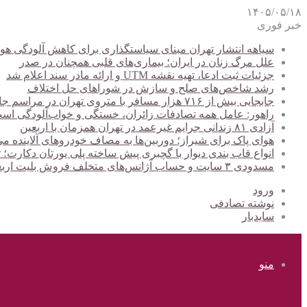
۱۴۰۵/۰۵/۱۸
خبر فوری
سیاهه انتشار تهران مبنای سیاستگذاری برای کاهش آلودگی هوا
علل مرگ زنان در ایران؛ بیماری‌های قلبی همچنان در صدر
جزئیات ثبت ادعا، تهیه نقشه UTM و ارائه مادر سند اعلام شد
رشد شاخص‌های صلح و سازش در شوراهای حل اختلاف
جابجایی بیش از ۷۱۶ هزار مسافر با متروی تهران در مراسم جاماندگان اربعین
راهور: عامل همه تصادفات زائران، خستگی و خواب‌آلودگی اس
آزادی ۸۱ زندانی جرایم غیرعمد در تهران همزمان با اربعین
هوای پاک برای شیراز؛ دوربین‌ها به مصاف خودروهای آلاینده می
انواع قاب بندی دیوار با گچبری پیش ساخته پلی یورتان دکارت
مسدودی ۳ سایت و حساب آژانس‌های متخلف فروش بلیت اربعین
ورود
نوشته تصادفی
سایدبار
منو