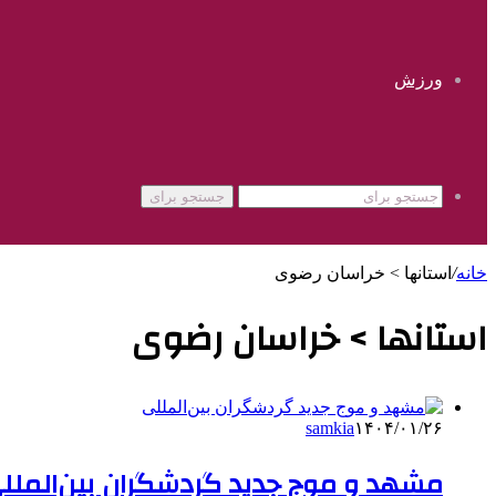
ورزش
جستجو برای
خانه
/
استانها > خراسان رضوی
استانها > خراسان رضوی
samkia
۱۴۰۴/۰۱/۲۶
مشهد و موج جدید گردشگران بین‌الملل