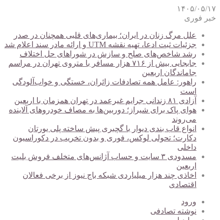
۱۴۰۵/۰۵/۱۷
خبر فوری
علل مرگ زنان در ایران؛ بیماری‌های قلبی همچنان در صدر
جزئیات ثبت ادعا، تهیه نقشه UTM و ارائه مادر سند اعلام شد
رشد شاخص‌های صلح و سازش در شوراهای حل اختلاف
جابجایی بیش از ۷۱۶ هزار مسافر با متروی تهران در مراسم
جاماندگان اربعین
راهور: عامل همه تصادفات زائران، خستگی و خواب‌آلودگی
است
آزادی ۸۱ زندانی جرایم غیرعمد در تهران همزمان با اربعین
هوای پاک برای شیراز؛ دوربین‌ها به مصاف خودروهای آلاینده
می‌روند
انواع قاب بندی دیوار با گچبری پیش ساخته پلی یورتان
دکارت؛ تحولی لوکس، فوری و بدون تخریب در دکوراسیون
داخلی
مسدودی ۳ سایت و حساب آژانس‌های متخلف فروش بلیت
اربعین
اخاذی چند هزار میلیاردی شبکه باج نیوز از برخی فعالان
اقتصادی
ورود
نوشته تصادفی