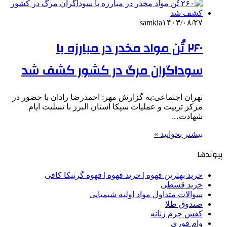
samkia
۱۴۰۳/۰۸/۲۷
۲۶۰ تُن مواد مخدر در مبارزه با
سوداگران مرگ در کشور کشف شد
تهران اجتماعی:به گزارش مهر: احمدرضا رادان با حضور در
مرکز تربیت و عملیات سپکا استان البرز با تسلیت ایام
شهادت…
بیشتر بخوانید »
پیوندها
خرید بهترین قهوه | خرید قهوه | قهوه گرنیکا کافی
خرید قسطی
سوالات متداول مواد اولیه شیمیایی
صندوق طلا
کفش چرم زنانه
وام فوری