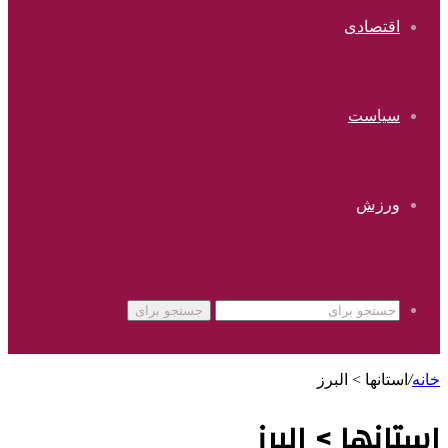
اقتصادی
سیاست
ورزش
جستجو برای
خانه
/
استانها > البرز
استانها > البرز