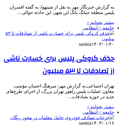
به گزارش خبرنگار مهر به نقل از شینهوا، به گفته افسران
پلیس منطقه جیانگ یانگ این شهر، این حادثه حوالی…
بیشتر بخوانید »
جامعه > انتظامی
samkia
۱۴۰۴/۰۱/۲۰
حذف کروکی پلیس برای خسارت ناشی
از تصادفات تا ۵۳ میلیون
تهران اجتماعی:به گزارش مهر: سرهنگ احسان مؤمنی،
معاون عملیات پلیس راهور تهران بزرگ، از اجرای طرح‌های
جدید در حوزه تصادفات…
بیشتر بخوانید »
جامعه > انتظامی
samkia
۱۴۰۴/۰۱/۱۶