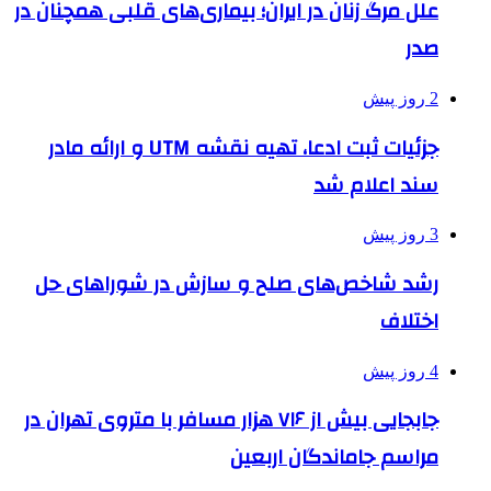
علل مرگ زنان در ایران؛ بیماری‌های قلبی همچنان در
صدر
2 روز پیش
جزئیات ثبت ادعا، تهیه نقشه UTM و ارائه مادر
سند اعلام شد
3 روز پیش
رشد شاخص‌های صلح و سازش در شوراهای حل
اختلاف
4 روز پیش
جابجایی بیش از ۷۱۶ هزار مسافر با متروی تهران در
مراسم جاماندگان اربعین