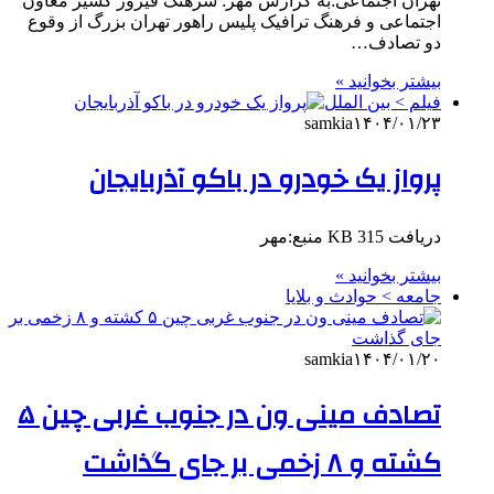
تهران اجتماعی:به گزارش مهر: سرهنگ فیروز کشیر معاون
اجتماعی و فرهنگ ترافیک پلیس راهور تهران بزرگ از وقوع
دو تصادف…
بیشتر بخوانید »
فیلم > بین الملل
samkia
۱۴۰۴/۰۱/۲۳
پرواز یک خودرو در باکو آذربایجان
دریافت 315 KB منبع:مهر
بیشتر بخوانید »
جامعه > حوادث و بلایا
samkia
۱۴۰۴/۰۱/۲۰
تصادف مینی ون در جنوب غربی چین ۵
کشته و ۸ زخمی بر جای گذاشت