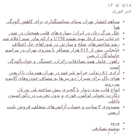
۱۴۰۵/۰۵/۱۸
خبر فوری
سیاهه انتشار تهران مبنای سیاستگذاری برای کاهش آلودگی
هوا
علل مرگ زنان در ایران؛ بیماری‌های قلبی همچنان در صدر
جزئیات ثبت ادعا، تهیه نقشه UTM و ارائه مادر سند اعلام شد
رشد شاخص‌های صلح و سازش در شوراهای حل اختلاف
جابجایی بیش از ۷۱۶ هزار مسافر با متروی تهران در مراسم
جاماندگان اربعین
راهور: عامل همه تصادفات زائران، خستگی و خواب‌آلودگی
است
آزادی ۸۱ زندانی جرایم غیرعمد در تهران همزمان با اربعین
هوای پاک برای شیراز؛ دوربین‌ها به مصاف خودروهای آلاینده
می‌روند
انواع قاب بندی دیوار با گچبری پیش ساخته پلی یورتان
دکارت؛ تحولی لوکس، فوری و بدون تخریب در دکوراسیون
داخلی
مسدودی ۳ سایت و حساب آژانس‌های متخلف فروش بلیت
اربعین
ورود
نوشته تصادفی