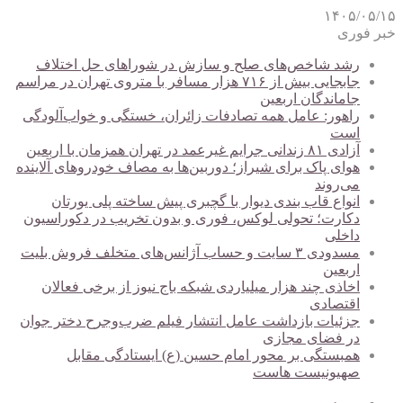
۱۴۰۵/۰۵/۱۵
خبر فوری
رشد شاخص‌های صلح و سازش در شوراهای حل اختلاف
جابجایی بیش از ۷۱۶ هزار مسافر با متروی تهران در مراسم
جاماندگان اربعین
راهور: عامل همه تصادفات زائران، خستگی و خواب‌آلودگی
است
آزادی ۸۱ زندانی جرایم غیرعمد در تهران همزمان با اربعین
هوای پاک برای شیراز؛ دوربین‌ها به مصاف خودروهای آلاینده
می‌روند
انواع قاب بندی دیوار با گچبری پیش ساخته پلی یورتان
دکارت؛ تحولی لوکس، فوری و بدون تخریب در دکوراسیون
داخلی
مسدودی ۳ سایت و حساب آژانس‌های متخلف فروش بلیت
اربعین
اخاذی چند هزار میلیاردی شبکه باج نیوز از برخی فعالان
اقتصادی
جزئیات بازداشت عامل انتشار فیلم ضرب‌وجرح دختر جوان
در فضای مجازی
همبستگی بر محور امام حسین (ع) ایستادگی مقابل
صهیونیست هاست