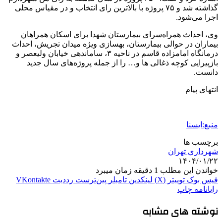
گذاشته شد و ۷۵ پروژه با بالاترین رای انتخاب و در مقیاس محلی
اجرا می‌شود.
وی، احداث همراه‌سرای بیمارستان شهدا برای اسکان همراهان
بیماران در حوالی بیمارستان، بهسازی ویژه میدان تجریش، احداث
درمانگاه امامزاده قاسم در ناحیه ۳، ساماندهی خیابان ولیعصر و
بازپیرایی کوچه ذغالی ها و… را از جمله پروژه‌های سال جدید
دانست.
انتهای پیام
منبع:ایسنا
برچسب ها
شهرداري تهران
۱۴۰۴/۰۱/۲۲
خواندن این مطلب 1 دقیقه زمان میبرد
فیس بوک
توییتر (X)
لینکدین
‫تامبلر
‫پین‌ترست
‫رددیت
‫VKontakte
رایانامه
چاپ
نوشته های مشابه