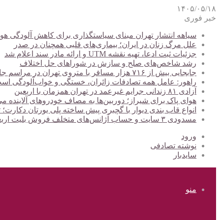
۱۴۰۵/۰۵/۱۸
خبر فوری
سیاهه انتشار تهران مبنای سیاستگذاری برای کاهش آلودگی هوا
علل مرگ زنان در ایران؛ بیماری‌های قلبی همچنان در صدر
جزئیات ثبت ادعا، تهیه نقشه UTM و ارائه مادر سند اعلام شد
رشد شاخص‌های صلح و سازش در شوراهای حل اختلاف
جابجایی بیش از ۷۱۶ هزار مسافر با متروی تهران در مراسم جاماندگان اربعین
راهور: عامل همه تصادفات زائران، خستگی و خواب‌آلودگی اس
آزادی ۸۱ زندانی جرایم غیرعمد در تهران همزمان با اربعین
هوای پاک برای شیراز؛ دوربین‌ها به مصاف خودروهای آلاینده می
انواع قاب بندی دیوار با گچبری پیش ساخته پلی یورتان دکارت
مسدودی ۳ سایت و حساب آژانس‌های متخلف فروش بلیت اربعین
ورود
نوشته تصادفی
سایدبار
منو