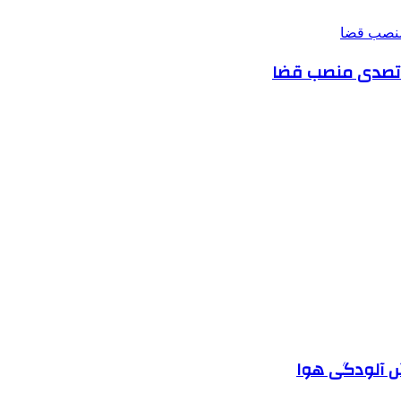
صی تصدی منصب قضا
ش آلودگی هوا