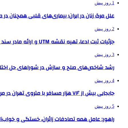
1 روز پیش
علل مرگ زنان در ایران؛ بیماری‌های قلبی همچنان در ص
2 روز پیش
جزئیات ثبت ادعا، تهیه نقشه UTM و ارائه مادر سند اعلام شد
3 روز پیش
رشد شاخص‌های صلح و سازش در شوراهای حل اختل
4 روز پیش
جابجایی بیش از ۷۱۶ هزار مسافر با متروی تهران در مراسم جاماندگان اربعین
5 روز پیش
راهور: عامل همه تصادفات زائران، خستگی و خواب‌