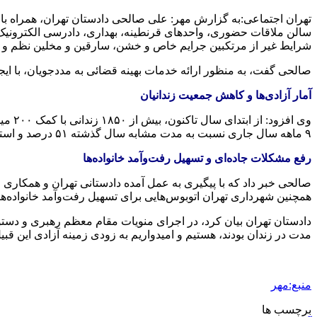
تهران اجتماعی:به گزارش مهر: علی صالحی دادستان تهران، همراه با
سالن ملاقات حضوری، واحدهای قرنطینه، بهداری، دادرسی الکترونیک، و
شرایط غیر از مرتکبین جرایم خاص و خشن، سارقین و
مخلین
نظم و ا
صالحی گفت، به منظور ارائه خدمات بهینه قضائی به مددجویان، با ایجاد ۴۵ باجه دادرسی الکترونیک و ۱۷ دفتر خدمات الکترونیک قضائی، روند رسیدگی به پرونده‌ها و ارائه خدمات سرعت گرفت
آمار آزادی‌ها و کاهش جمعیت زندانیان
وی ا
۹ ماهه سال جاری نسبت به مدت مشابه سال گذشته ۵۱ درصد و استفاده از تجهیزات پابند الکترونیک ۳۷ درصد افزایش یافته است.
رفع مشکلات جاده‌ای و تسهیل رفت‌وآمد خانواده‌ها
صالحی خبر داد که با پیگیری به عمل آمده دادستانی تهران و همکاری اد
همچنین شهرداری تهران اتوبوس‌هایی برای تسهیل رفت‌وآمد خانواده‌ه
مدت در زندان بودند، هستیم و امیدواریم به زودی زمینه آزادی این قبیل
منبع:مهر
برچسب ها