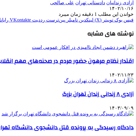
آزادی زندانیان
دادستانی تهران
علی صالحی
۱۴۰۲/۱۰/۱۶
خواندن این مطلب 1 دقیقه زمان میبرد
فیس بوک
توییتر (X)
لینکدین
‫تامبلر
‫پین‌ترست
‫رددیت
‫VKontakte
رایان
نوشته های مشابه
اقتدار نظام مرهون حضور مردم در صحنه‌های مهم انقلا
۱۴۰۲/۱۱/۲۳
آزادی ۸ زندانی زندان تهران بزرگ
۱۴۰۳/۰۹/۰۹
دادگاه رسیدگی به پرونده قتل دانشجوی دانشگاه تهران 