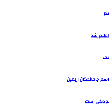
در
اف
آلودگی است