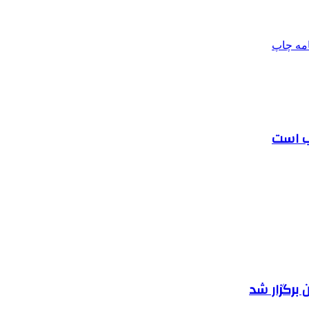
امه
چاپ
ب است
برگزار شد