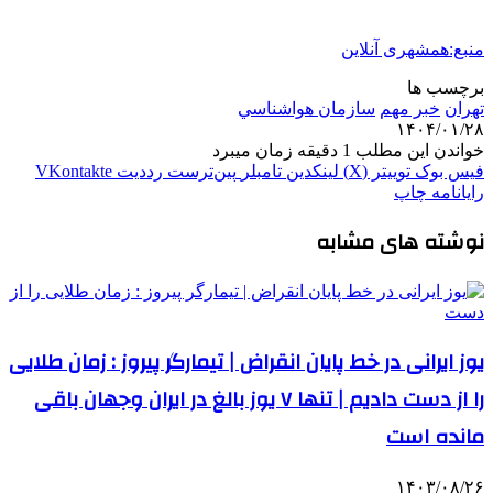
منبع:همشهری آنلاین
برچسب ها
تهران
خبر مهم
سازمان هواشناسي
۱۴۰۴/۰۱/۲۸
خواندن این مطلب 1 دقیقه زمان میبرد
فیس بوک
توییتر (X)
لینکدین
‫تامبلر
‫پین‌ترست
‫رددیت
‫VKontakte
رایانامه
چاپ
نوشته های مشابه
یوز ایرانی در خط پایان انقراض | تیمارگر پیروز : زمان طلایی
را از دست دادیم | تنها ۷ یوز بالغ در ایران وجهان باقی
مانده است
۱۴۰۳/۰۸/۲۶