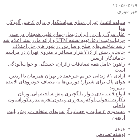
۱۴۰۵/۰۵/۱۹
خبر فوری
سیاهه انتشار تهران مبنای سیاستگذاری برای کاهش آلودگی
هوا
علل مرگ زنان در ایران؛ بیماری‌های قلبی همچنان در صدر
جزئیات ثبت ادعا، تهیه نقشه UTM و ارائه مادر سند اعلام شد
رشد شاخص‌های صلح و سازش در شوراهای حل اختلاف
جابجایی بیش از ۷۱۶ هزار مسافر با متروی تهران در مراسم
جاماندگان اربعین
راهور: عامل همه تصادفات زائران، خستگی و خواب‌آلودگی
است
آزادی ۸۱ زندانی جرایم غیرعمد در تهران همزمان با اربعین
هوای پاک برای شیراز؛ دوربین‌ها به مصاف خودروهای آلاینده
می‌روند
انواع قاب بندی دیوار با گچبری پیش ساخته پلی یورتان
دکارت؛ تحولی لوکس، فوری و بدون تخریب در دکوراسیون
داخلی
مسدودی ۳ سایت و حساب آژانس‌های متخلف فروش بلیت
اربعین
ورود
نوشته تصادفی