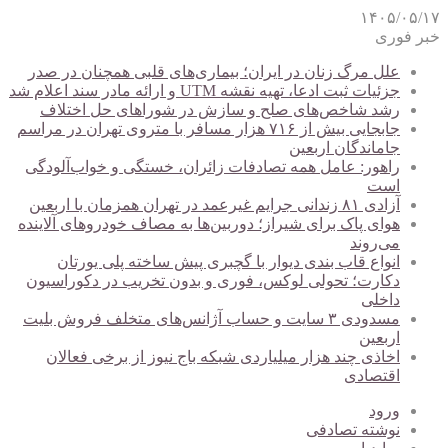
۱۴۰۵/۰۵/۱۷
خبر فوری
علل مرگ زنان در ایران؛ بیماری‌های قلبی همچنان در صدر
جزئیات ثبت ادعا، تهیه نقشه UTM و ارائه مادر سند اعلام شد
رشد شاخص‌های صلح و سازش در شوراهای حل اختلاف
جابجایی بیش از ۷۱۶ هزار مسافر با متروی تهران در مراسم
جاماندگان اربعین
راهور: عامل همه تصادفات زائران، خستگی و خواب‌آلودگی
است
آزادی ۸۱ زندانی جرایم غیرعمد در تهران همزمان با اربعین
هوای پاک برای شیراز؛ دوربین‌ها به مصاف خودروهای آلاینده
می‌روند
انواع قاب بندی دیوار با گچبری پیش ساخته پلی یورتان
دکارت؛ تحولی لوکس، فوری و بدون تخریب در دکوراسیون
داخلی
مسدودی ۳ سایت و حساب آژانس‌های متخلف فروش بلیت
اربعین
اخاذی چند هزار میلیاردی شبکه باج نیوز از برخی فعالان
اقتصادی
ورود
نوشته تصادفی