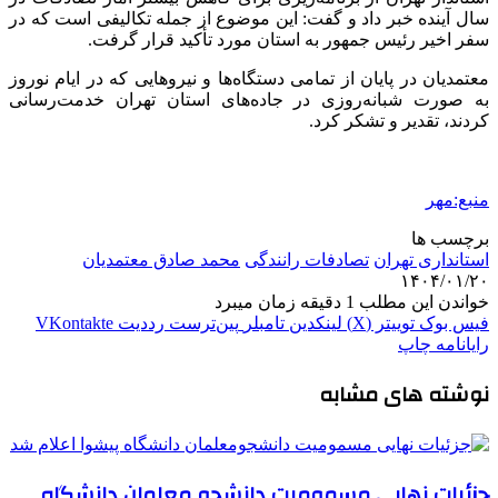
سال آینده خبر داد و گفت: این موضوع از جمله تکالیفی است که در
سفر اخیر رئیس جمهور به استان مورد تأکید قرار گرفت.
معتمدیان در پایان از تمامی دستگاه‌ها و نیروهایی که در ایام نوروز
به صورت شبانه‌روزی در جاده‌های استان تهران خدمت‌رسانی
کردند، تقدیر و تشکر کرد.
منبع:مهر
برچسب ها
استانداری تهران
تصادفات رانندگی
محمد صادق معتمدیان
۱۴۰۴/۰۱/۲۰
خواندن این مطلب 1 دقیقه زمان میبرد
فیس بوک
توییتر (X)
لینکدین
‫تامبلر
‫پین‌ترست
‫رددیت
‫VKontakte
رایانامه
چاپ
نوشته های مشابه
جزئیات نهایی مسمومیت دانشجو معلمان دانشگاه