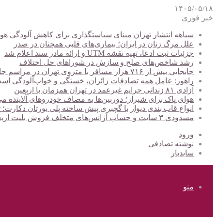
۱۴۰۵/۰۵/۱۸
خبر فوری
سیاهه انتشار تهران مبنای سیاستگذاری برای کاهش آلودگی هوا
علل مرگ زنان در ایران؛ بیماری‌های قلبی همچنان در صدر
جزئیات ثبت ادعا، تهیه نقشه UTM و ارائه مادر سند اعلام شد
رشد شاخص‌های صلح و سازش در شوراهای حل اختلاف
جابجایی بیش از ۷۱۶ هزار مسافر با متروی تهران در مراسم جاماندگان اربعین
راهور: عامل همه تصادفات زائران، خستگی و خواب‌آلودگی اس
آزادی ۸۱ زندانی جرایم غیرعمد در تهران همزمان با اربعین
هوای پاک برای شیراز؛ دوربین‌ها به مصاف خودروهای آلاینده می
انواع قاب بندی دیوار با گچبری پیش ساخته پلی یورتان دکارت
مسدودی ۳ سایت و حساب آژانس‌های متخلف فروش بلیت اربعین
ورود
نوشته تصادفی
سایدبار
منو