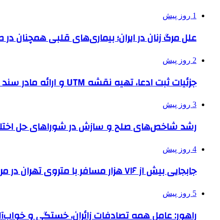
1 روز پیش
علل مرگ زنان در ایران؛ بیماری‌های قلبی همچنان در ص
2 روز پیش
جزئیات ثبت ادعا، تهیه نقشه UTM و ارائه مادر سند اعلام شد
3 روز پیش
رشد شاخص‌های صلح و سازش در شوراهای حل اختل
4 روز پیش
جابجایی بیش از ۷۱۶ هزار مسافر با متروی تهران در مراسم جاماندگان اربعین
5 روز پیش
راهور: عامل همه تصادفات زائران، خستگی و خواب‌