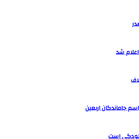
در
اف
آلودگی است