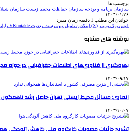
برچسب ها
سازمان برنامه و بودجه
سازمان حفاظت محیط زیست
سازمان شیلات
۱۴۰۴/۰۱/۲۶
خواندن این مطلب 1 دقیقه زمان میبرد
فیس بوک
توییتر (X)
لینکدین
‫تامبلر
‫پین‌ترست
‫رددیت
‫VKontakte
رایان
نوشته های مشابه
بهره‌گیری از فناوری‌های اطلاعات جغرافیایی در حوزه م
۱۴۰۳/۰۹/۱۷
انصاری: مسائل محیط زیستی تهران حاصل رشد ناهمگون د
۱۴۰۳/۱۰/۰۷
تشریح جزئیات مصوبات کارگروه ملی کاهش آلودگی هوا