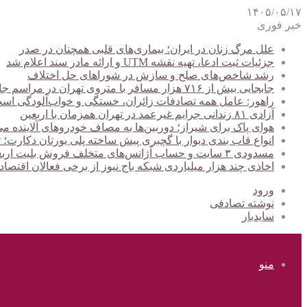
۱۴۰۵/۰۵/۱۷
خبر فوری
علل مرگ زنان در ایران؛ بیماری‌های قلبی همچنان در صدر
جزئیات ثبت ادعا، تهیه نقشه UTM و ارائه مادر سند اعلام شد
رشد شاخص‌های صلح و سازش در شوراهای حل اختلاف
جابجایی بیش از ۷۱۶ هزار مسافر با متروی تهران در مراسم جاماندگان اربعین
راهور: عامل همه تصادفات زائران، خستگی و خواب‌آلودگی اس
آزادی ۸۱ زندانی جرایم غیرعمد در تهران همزمان با اربعین
هوای پاک برای شیراز؛ دوربین‌ها به مصاف خودروهای آلاینده می
انواع قاب بندی دیوار با گچبری پیش ساخته پلی یورتان دکارت
مسدودی ۳ سایت و حساب آژانس‌های متخلف فروش بلیت اربعین
اخاذی چند هزار میلیاردی شبکه باج نیوز از برخی فعالان اقتصا
ورود
نوشته تصادفی
سایدبار
منو