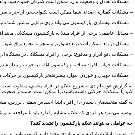
– مشکلات تعادل و وضعیت بدن: ممکن است کمرتان خمیده شود و تعاد
– مشکلات گفتاری: صدای شما ممکن است یکنواخت‌تر، آرام‌تر یا سر
– مشکلات نوشتاری: پارکینسون می‌تواند روی توانایی نوشتن شما تأثی
– مسائل عاطفی: برخی از افراد مبتلا به پارکینسون مشکلاتی مانند اف
– مشکل در بلع: ممکن است بلع دشوارتر و منجر به تجمع بزاق شود.
– مشکلات دفع ادرار و مدفوع: برخی از افراد مشکلاتی در دستگاه ادرا
– مشکلات خواب: افراد مبتلا به پارکینسون اغلب با خواب و بیدار ش
– مشکلات جویدن و خوردن: موارد پیشرفته‌تر پارکینسون بر حرکات د
به گزارش «وب ام دی»، شروع علائم در افراد مختلف متفاوت است. می
کنید یا مشکلات حرکتی داشته باشید، یا ممکن است آهسته‌تر صحبت کن
به گفته متخصصان، بسیاری از افراد ابتدا احساس سفتی، لرزش، مشکلا
توصیه‌ می‌شود هر فردی که علائم مشابه را دارد باید با مراجعه به پزشک
چه عواملی می‌توانند علائم پارکینسون را تشدید کنند؟
در صورت ابتلا به پارکینسون، مواردی وجود دارند که می‌توانند این بیمار