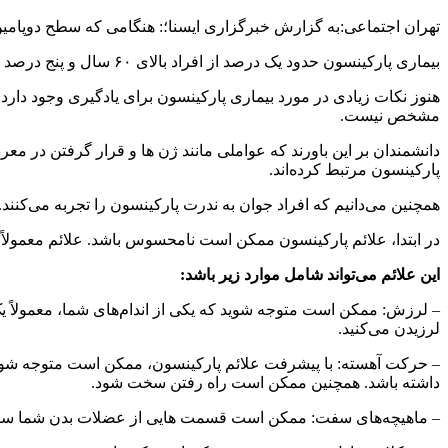
تهران اجتماعی:به گزارش خبرگزاری ایسنا؛: هنگامی که سطح دوپامین
بیماری پارکینسون حدود یک درصد از افراد بالای ۶۰ سال و پنج درصد از افراد بالای ۸۵ سال را مبتلا می‌کند. این اختلال معمولاً پس از ۶۰ سالگی ظاهر می‌شود.
هنوز نکات زیادی در مورد بیماری پارکینسون برای یادگیری وجود دارد
مشخص نیست.
دانشمندان بر این باورند که عواملی مانند ژن ها و قرار گرفتن در مع
پارکینسون مرتبط کرده‌اند.
همچنین می‌دانیم که افراد جوان به ندرت پارکینسون را تجربه می‌کنند.
در ابتدا، علائم پارکینسون ممکن است نامحسوس باشد. علائم معمولا
این علائم می‌تواند شامل موارد زیر باشد:
– لرزش: ممکن است متوجه شوید که یکی از اندام‌های شما، معمولاً 
لرزیدن می‌کنید.
– حرکت آهسته: با پیشرفت علائم پارکینسون، ممکن است متوجه شوید
داشته باشد. همچنین ممکن است راه رفتن سخت شود.
– ماهیچه‌های سفت: ممکن است قسمت هایی از عضلات بدن شما سفت