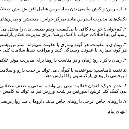
۱. استرس: واکنش طبیعی بدن به استرس شامل افزایش تنش عضلانی و بالا رفتن ضربان قلب است که می‌تواند باعث تشدید لرزش و سفتی عضلات در افراد مبتلا به بیماری پارکینسون شود.
تکنیک‌های مدیریت استرس مانند تمرکز حواس، مدیتیشن و تمرین‌های ت
۲. کم‌خوابی: خواب ناکافی یا بی‌کیفیت، ریتم طبیعی بدن را مختل م
رسیدگی به اختلالات خواب با کمک پزشک برای مدیریت علائم پارکین
۳. بیماری یا عفونت: هر گونه بیماری یا عفونت می‌تواند استرس بیشت
هر گونه بیماری یا عفونت رسیدگی کنند و مراقب حفظ سلامت کلی خو
۴. زمان یا دُز دارو: زمان و دز مناسب داروها برای مدیریت موثر علائم پارکینسون ضروری است. اگر داروها طبق دستور مصرف نشوند در کنترل علائم ممکن است نوسان رخ دهد.
۵. تغذیه نامناسب: سوءتغذیه یا کم‌آبی می تواند بر جذب دارو و سلام
اثربخشی داروهای پارکینسون را افزایش دهد.
۶. عدم تحرک: فقدان فعالیت بدنی می‌تواند به سفتی و ضعف عضلان
بدن کمک کند. ترشح اندورفین در نتیجه ورزش نیز می‌تواند به کاهش 
۷. داروهای خاص: برخی داروهای خاص مانند داروهای ضد روان‌پریشی، ضد تهوع و ضد افسردگی می‌توانند با سطح دوپامین تداخل کرده یا علائم حرکتی را تشدید کنند.
انتهای پیام