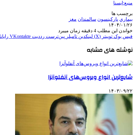
منبع:ایسنا
برچسب ها
بيماري
پارکینسون
سالمندان
مغز
۱۴۰۴/۰۱/۲۶
خواندن این مطلب 4 دقیقه زمان میبرد
فیس بوک
توییتر (X)
لینکدین
‫تامبلر
‫پین‌ترست
‫رددیت
‫VKontakte
رایان
نوشته های مشابه
شایع‌ترین انواع ویروس‌های آنفلوآنزا
۱۴۰۳/۰۹/۲۲