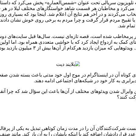
همشهری آنلاین به نقل ازفرهیختگان، اواخر سال ۸۹ بود که تلویزیون سریالی تحت عنوان «شمس‌العمار
اج می‌کرد و مخاطبان هر قسمت شاهد خواستگارهای مختلف لیلا در ه
تخاب می‌کردند و در آخر هم نتایج آن اعلام شد. اینجا بود که بسیاری ر
 یا تقبیح مردم قرار گرفت و چرا مردم به برخی روی خوش نشان دادند و 
تمام شد.
ار پرمخاطب شده ‌است، قصه تازه‌ای نیست. سال‌ها قبل سایت‌های دوس
ای کمک به ازدواج ایجاد کرد که با حواشی متعددی همراه بود. اما اولین 
پ‌های کوتاه آن در اینستاگرام در موج اول خود مدتی باعث بسته شدن ص
برابری به کار خود در شبکه‌های اجتماعی ادامه دهند.
 وایرال شدن ویدئوهای مختلف از آن‌ها باعث این سؤال شد که چرا آنقدر
رکت کنند؟
ست شرکت‌کنندگان آن را در مدت زمان کوتاهی تبدیل به یکی از پرفالوور
 قراردادشان اضافه کند یا اینکه پایشان را به آن باز کند. مانند صنف م