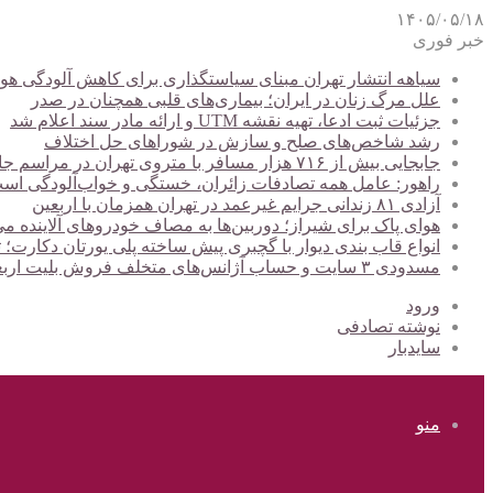
۱۴۰۵/۰۵/۱۸
خبر فوری
سیاهه انتشار تهران مبنای سیاستگذاری برای کاهش آلودگی هوا
علل مرگ زنان در ایران؛ بیماری‌های قلبی همچنان در صدر
جزئیات ثبت ادعا، تهیه نقشه UTM و ارائه مادر سند اعلام شد
رشد شاخص‌های صلح و سازش در شوراهای حل اختلاف
جابجایی بیش از ۷۱۶ هزار مسافر با متروی تهران در مراسم جاماندگان اربعین
راهور: عامل همه تصادفات زائران، خستگی و خواب‌آلودگی اس
آزادی ۸۱ زندانی جرایم غیرعمد در تهران همزمان با اربعین
هوای پاک برای شیراز؛ دوربین‌ها به مصاف خودروهای آلاینده می
انواع قاب بندی دیوار با گچبری پیش ساخته پلی یورتان دکارت
مسدودی ۳ سایت و حساب آژانس‌های متخلف فروش بلیت اربعین
ورود
نوشته تصادفی
سایدبار
منو