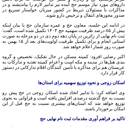
داروهای مورد نیاز موسم حج آینده نیز تدابیر لازم را بیاندیشند و در
مذاکرات با مسئولان ذیربط در کشور میزبان خواستار تسریع در
صدور مجوزهای انتقال و ترخیص دارو شوند.
در ادامه این جلسه، معاون حج و عمره سازمان حج با بیان اینکه
بیش از ۸۵ درصد ظرفیت سهمیه حج ۱۴۰۴ تکمیل شده است، گفت:
ثبت نام نهایی از زائرین در پایان دهه دوم دی در دو مرحله به صورت
استانی انجام و برای تکمیل ظرفیت اولویت‌های بعد از ۱۵ بهمن به
صورت روز شمار اعلام خواهد شد.
اکبر رضایی افزود: کمیته مسکن در حال تفکیک، تخصیص و گروه
بندی هتل‌ها در مدینه و مکه است و اعزام کمیته تغذیه و تدارکات به
عربستان هم برای مذاکره با تأمین کنندگان اقلام تدارکاتی در دستور
کار قرار دارد.
اسکان زوجی و نحوه توزیع سهمیه برای استان‌ها
وی اضافه کرد: با تدابیر اتخاذ شده اسکان زوجی در حج پیش رو
نسبت به حج گذشته درصدی افزایش یافته است و فراوانی به نحوی
توزیع خواهد شد که استان‌های بیشتری نسبت به حج قبل از این
امکان برخوردار باشند.
تاکید بر فراهم
آوری
مقدمات ثبت نام نهایی حج