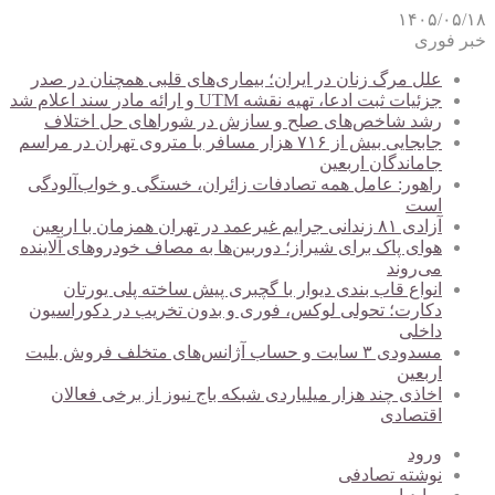
۱۴۰۵/۰۵/۱۸
خبر فوری
علل مرگ زنان در ایران؛ بیماری‌های قلبی همچنان در صدر
جزئیات ثبت ادعا، تهیه نقشه UTM و ارائه مادر سند اعلام شد
رشد شاخص‌های صلح و سازش در شوراهای حل اختلاف
جابجایی بیش از ۷۱۶ هزار مسافر با متروی تهران در مراسم
جاماندگان اربعین
راهور: عامل همه تصادفات زائران، خستگی و خواب‌آلودگی
است
آزادی ۸۱ زندانی جرایم غیرعمد در تهران همزمان با اربعین
هوای پاک برای شیراز؛ دوربین‌ها به مصاف خودروهای آلاینده
می‌روند
انواع قاب بندی دیوار با گچبری پیش ساخته پلی یورتان
دکارت؛ تحولی لوکس، فوری و بدون تخریب در دکوراسیون
داخلی
مسدودی ۳ سایت و حساب آژانس‌های متخلف فروش بلیت
اربعین
اخاذی چند هزار میلیاردی شبکه باج نیوز از برخی فعالان
اقتصادی
ورود
نوشته تصادفی