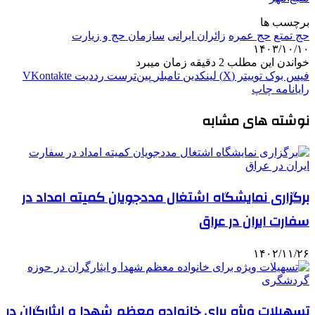
برچسب ها
حج تمتع
حج عمره
زائران ایرانی
سازمان حج و زیارت
۱۴۰۳/۱۰/۱۰
خواندن این مطلب 2 دقیقه زمان میبرد
فیس بوک
توییتر (X)
لینکدین
‫تامبلر
‫پین‌ترست
‫رددیت
‫VKontakte
رایانامه
چاپ
نوشته های مشابه
برگزاری نمایشگاه اشتغال مددجویان کمیته امداد در
سفارت ایران در عراق
۱۴۰۲/۱۱/۲۶
تسهیلات ویژه برای خانواده معظم شهدا و ایثارگران در