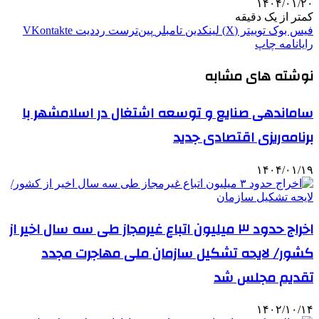
۱۴۰۴/۰۱/۲۰
کمتر از یک دقیقه
فیس بوک
توییتر (X)
لینکدین
‫تامبلر
‫پین‌ترست
‫رددیت
‫VKontakte
رایانامه
چاپ
نوشته های مشابه
ساماندهی صنایع و توسعه اشتغال در اسلامشهر با
برنامه‌ریزی اقتصادی جدید
۱۴۰۴/۰۱/۱۹
اخراج حدود ۳ میلیون اتباع غیرمجاز طی سه سال اخیر از
کشور/ لایحه تشکیل سازمان ملی مهاجرت مجدد
تقدیم مجلس شد
۱۴۰۲/۱۰/۱۴