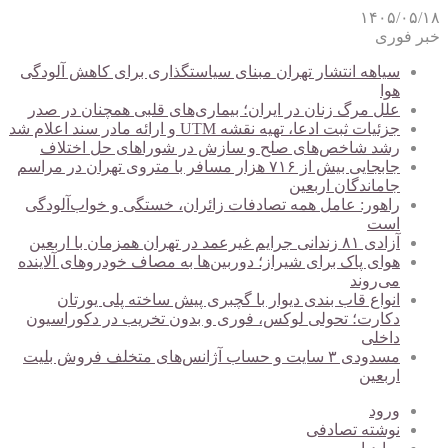
۱۴۰۵/۰۵/۱۸
خبر فوری
سیاهه انتشار تهران مبنای سیاستگذاری برای کاهش آلودگی
هوا
علل مرگ زنان در ایران؛ بیماری‌های قلبی همچنان در صدر
جزئیات ثبت ادعا، تهیه نقشه UTM و ارائه مادر سند اعلام شد
رشد شاخص‌های صلح و سازش در شوراهای حل اختلاف
جابجایی بیش از ۷۱۶ هزار مسافر با متروی تهران در مراسم
جاماندگان اربعین
راهور: عامل همه تصادفات زائران، خستگی و خواب‌آلودگی
است
آزادی ۸۱ زندانی جرایم غیرعمد در تهران همزمان با اربعین
هوای پاک برای شیراز؛ دوربین‌ها به مصاف خودروهای آلاینده
می‌روند
انواع قاب بندی دیوار با گچبری پیش ساخته پلی یورتان
دکارت؛ تحولی لوکس، فوری و بدون تخریب در دکوراسیون
داخلی
مسدودی ۳ سایت و حساب آژانس‌های متخلف فروش بلیت
اربعین
ورود
نوشته تصادفی