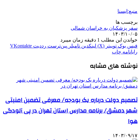
منبع:ایسنا
برچسب ها
سفر پزشکیان به خراسان شمالی
۱۴۰۳/۱۰/۰۵
خواندن این مطلب 1 دقیقه زمان میبرد
فیس بوک
توییتر (X)
لینکدین
‫تامبلر
‫پین‌ترست
‫رددیت
‫VKontakte
رایانامه
چاپ
نوشته های مشابه
تصمیم دولت درباره یک بودجه/ معرفی تضمین امنیتی
شهر دمشق/ برنامه مدارس استان تهران در پی آلودگی
هوا
۱۴۰۳/۰۹/۱۷