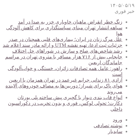
۱۴۰۵/۰۵/۱۹
خبر فوری
زنگ خطر انقراض ماهیان خاویاری خزر به صدا در آمد
سیاهه انتشار تهران مبنای سیاستگذاری برای کاهش آلودگی
هوا
علل مرگ زنان در ایران؛ بیماری‌های قلبی همچنان در صدر
جزئیات ثبت ادعا، تهیه نقشه UTM و ارائه مادر سند اعلام شد
رشد شاخص‌های صلح و سازش در شوراهای حل اختلاف
جابجایی بیش از ۷۱۶ هزار مسافر با متروی تهران در مراسم
جاماندگان اربعین
راهور: عامل همه تصادفات زائران، خستگی و خواب‌آلودگی
است
آزادی ۸۱ زندانی جرایم غیرعمد در تهران همزمان با اربعین
هوای پاک برای شیراز؛ دوربین‌ها به مصاف خودروهای آلاینده
می‌روند
انواع قاب بندی دیوار با گچبری پیش ساخته پلی یورتان
دکارت؛ تحولی لوکس، فوری و بدون تخریب در دکوراسیون
داخلی
ورود
نوشته تصادفی
سایدبار