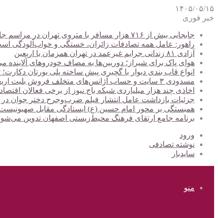
۱۴۰۵/۰۵/۱۵
خبر فوری
جابجایی بیش از ۷۱۶ هزار مسافر با متروی تهران در مراسم جاماندگان اربعین
راهور: عامل همه تصادفات زائران، خستگی و خواب‌آلودگی اس
آزادی ۸۱ زندانی جرایم غیرعمد در تهران همزمان با اربعین
هوای پاک برای شیراز؛ دوربین‌ها به مصاف خودروهای آلاینده می
انواع قاب بندی دیوار با گچبری پیش ساخته پلی یورتان دکارت
مسدودی ۳ سایت و حساب آژانس‌های متخلف فروش بلیت اربعین
اخاذی چند هزار میلیاردی شبکه باج نیوز از برخی فعالان اقتصا
جزئیات بازداشت عامل انتشار فیلم ضرب‌وجرح دختر جوان در
همبستگی بر محور امام حسین (ع) ایستادگی مقابل صهیونیس
برنامه جامع ارتقای فرهنگ محیط‌زیستی اصفهان تدوین می‌شود
ورود
نوشته تصادفی
سایدبار
منو