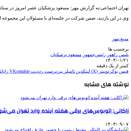
تهران اجتماعی:به گزارش مهر: مسعود پزشکیان عصر امروز در ستاد 
وی در این بازدید، ضمن شرکت در جلسه‌ای با مسئولان این مجموعه از 
منبع:مهر
برچسب ها
پلیس راهور
رئیس‌جمهور
مسعود پزشکیان
۱۴۰۴/۰۱/۲۱
کمتر از یک دقیقه
فیس بوک
توییتر (X)
لینکدین
‫تامبلر
‫پین‌ترست
‫رددیت
‫VKontakte
رایان
نوشته های مشابه
زاکانی: اتوبوس‌های برقی هفته آینده وارد تهران می‌شو
۱۴۰۳/۰۹/۰۷