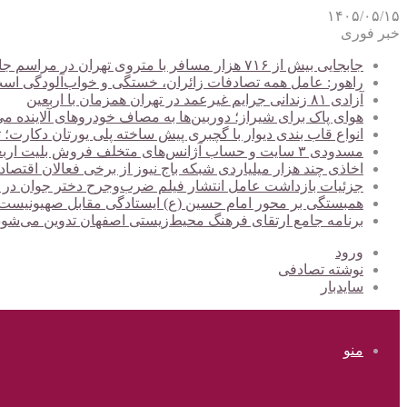
۱۴۰۵/۰۵/۱۵
خبر فوری
جابجایی بیش از ۷۱۶ هزار مسافر با متروی تهران در مراسم جاماندگان اربعین
راهور: عامل همه تصادفات زائران، خستگی و خواب‌آلودگی اس
آزادی ۸۱ زندانی جرایم غیرعمد در تهران همزمان با اربعین
هوای پاک برای شیراز؛ دوربین‌ها به مصاف خودروهای آلاینده می
انواع قاب بندی دیوار با گچبری پیش ساخته پلی یورتان دکارت
مسدودی ۳ سایت و حساب آژانس‌های متخلف فروش بلیت اربعین
اخاذی چند هزار میلیاردی شبکه باج نیوز از برخی فعالان اقتصا
جزئیات بازداشت عامل انتشار فیلم ضرب‌وجرح دختر جوان در
همبستگی بر محور امام حسین (ع) ایستادگی مقابل صهیونیس
برنامه جامع ارتقای فرهنگ محیط‌زیستی اصفهان تدوین می‌شود
ورود
نوشته تصادفی
سایدبار
منو