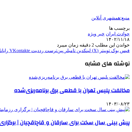
منبع:همشهری آنلاین
برچسب ها
حوادث ایران
خبر ویژه
۱۴۰۲/۱۱/۱۸
خواندن این مطلب 2 دقیقه زمان میبرد
فیس بوک
توییتر (X)
لینکدین
‫تامبلر
‫پین‌ترست
‫رددیت
‫VKontakte
رایان
نوشته های مشابه
مخالفت پلیس تهران با قطعی برق برنامه‌ریزی‌شده
۱۴۰۳/۰۸/۲۳
پیش بینی سال سخت برای سارقان و قاچاقچیان | برگزاری ر