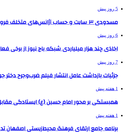
5 روز پیش
مسدودی ۳ سایت و حساب آژانس‌های متخلف فروش بلیت اربعین
6 روز پیش
اخاذی چند هزار میلیاردی شبکه باج نیوز از برخی فع
7 روز پیش
جزئیات بازداشت عامل انتشار فیلم ضرب‌وجرح دختر ج
1 هفته پیش
همبستگی بر محور امام حسین (ع) ایستادگی مق
1 هفته پیش
برنامه جامع ارتقای فرهنگ محیط‌زیستی اصفهان ت