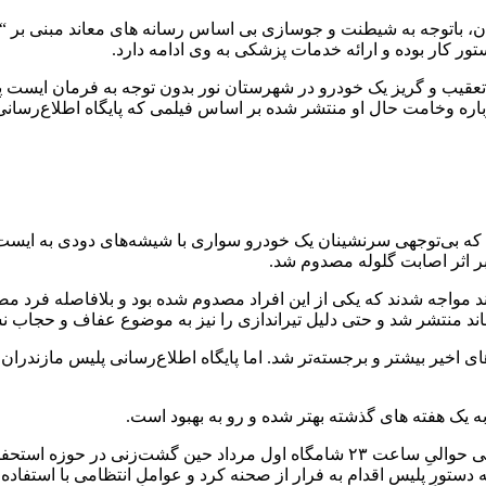
ران، باتوجه به شیطنت و جوسازی بی اساس رسانه های معاند مبنی بر “
ر کار بوده و ارائه خدمات پزشکی به وی ادامه دارد.
تعقیب و گریز یک خودرو در شهرستان نور بدون توجه به فرمان ایست پلی
رباره وخامت حال او منتشر شده بر اساس فیلمی که پایگاه اطلاع‌رس
د که بی‌توجهی سرنشینان یک خودرو سواری با شیشه‌های دودی به ایست پ
قف شدن خودرو با ۲ سرنشین که ۲ زن جوان بودند مواجه شدند که یکی از این افراد مصدوم شده 
د منتشر شد و حتی دلیل تیراندازی را نیز به موضوع عفاف و حجاب نس
ی اخیر بیشتر و برجسته‌تر شد. اما پایگاه اطلاع‌رسانی پلیس مازندرا
 یک هفته های گذشته بهتر شده و رو به بهبود است.
بنا به اظهارات فرمانده انتظامی شهرستان نور مأموران گشتِ انتظامی حوالیِ ساعت 
تورِ پلیس اقدام به فرار از صحنه کرد و عواملِ انتظامی با استفاده 