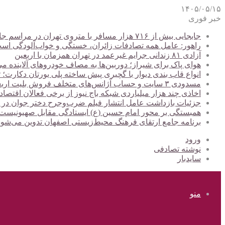
۱۴۰۵/۰۵/۱۵
خبر فوری
جابجایی بیش از ۷۱۶ هزار مسافر با متروی تهران در مراسم جاماندگان اربعین
راهور: عامل همه تصادفات زائران، خستگی و خواب‌آلودگی اس
آزادی ۸۱ زندانی جرایم غیرعمد در تهران همزمان با اربعین
هوای پاک برای شیراز؛ دوربین‌ها به مصاف خودروهای آلاینده می
انواع قاب بندی دیوار با گچبری پیش ساخته پلی یورتان دکارت
مسدودی ۳ سایت و حساب آژانس‌های متخلف فروش بلیت اربعین
اخاذی چند هزار میلیاردی شبکه باج نیوز از برخی فعالان اقتصا
جزئیات بازداشت عامل انتشار فیلم ضرب‌وجرح دختر جوان در
همبستگی بر محور امام حسین (ع) ایستادگی مقابل صهیونیس
برنامه جامع ارتقای فرهنگ محیط‌زیستی اصفهان تدوین می‌شود
ورود
نوشته تصادفی
سایدبار
منو