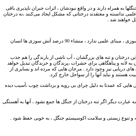
لها به همراه دارند و در واقع نبودشان ، اثرات جبران ناپذیری باقی
ی ندانسته و معتقدند درختانی که مشکل ایجاد می‌کنند ،‌نه درختان
 خواهند شد .
هادی کیادلیری ، استاد دانشگاه و رییس اسبق انجمن جنگلبانی ایران معتقد است، نام بردن از درختان شکسته و افتاده به عنوان عامل آتش سوزی ، مبنای علمی ندارد ، منشاء 90 درصد آتش سوزی ها انسان
ین درختان و تنه های بزرگشان ، آب ناشی از بارندگی را هم جذب
به لانه و پناهگاهی برای حشرات ،‌پرندگان و خزندگان تبدیل خواهد
ای دریایی نیز وجود دارد . مرجان هایی که مرده اند و بسایری از
ت هستند و نباید آنها را از سواحل خارج کرد.
ل هایی که عمدتا به دلیل چرای بی رویه و برداشت چوب ،‌آسیب دیده
 عبارت دیگر اگر تنه درختان از جنگل ها جمع نشود ، آنها به آهستگی
ته و تنوع زیستی و سلامت اکوسیستم جنگل ، به خوبی حفظ شود .