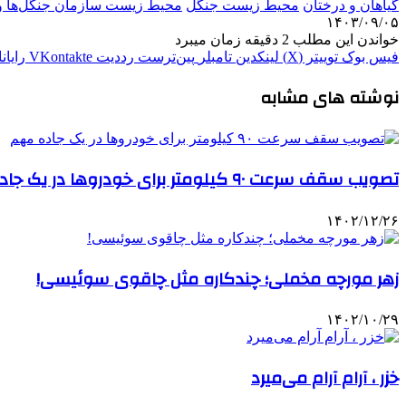
گیاهان و درختان
محیط زیست جنگل
محیط زیست سازمان جنگل‌ها و
۱۴۰۳/۰۹/۰۵
خواندن این مطلب 2 دقیقه زمان میبرد
فیس بوک
توییتر (X)
لینکدین
‫تامبلر
‫پین‌ترست
‫رددیت
‫VKontakte
رایان
نوشته های مشابه
تصویب سقف سرعت ۹۰ کیلومتر برای خودروها در یک جاده مهم
۱۴۰۲/۱۲/۲۶
زهر مورچه مخملی؛ چندکاره مثل چاقوی سوئیسی!
۱۴۰۲/۱۰/۲۹
خزر ، آرام آرام می‌میرد