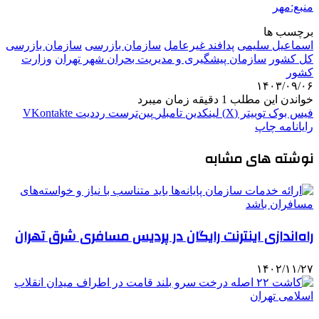
منبع:مهر
برچسب ها
اسماعیل سلیمی
پدافند غیرعامل
سازمان بازرسی
سازمان بازرسی
کل کشور
سازمان پیشگیری و مدیریت بحران شهر تهران
وزارت
کشور
۱۴۰۳/۰۹/۰۶
خواندن این مطلب 1 دقیقه زمان میبرد
فیس بوک
توییتر (X)
لینکدین
‫تامبلر
‫پین‌ترست
‫رددیت
‫VKontakte
رایانامه
چاپ
نوشته های مشابه
راه‌اندازی اینترنت رایگان در پردیس مسافری شرق تهران
۱۴۰۲/۱۱/۲۷