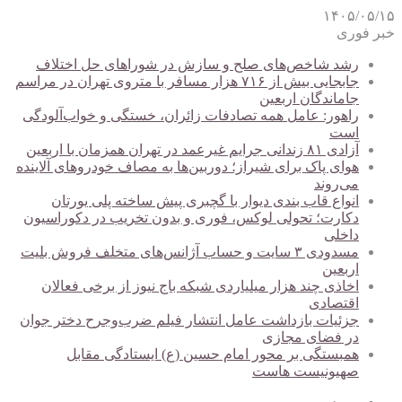
۱۴۰۵/۰۵/۱۵
خبر فوری
رشد شاخص‌های صلح و سازش در شوراهای حل اختلاف
جابجایی بیش از ۷۱۶ هزار مسافر با متروی تهران در مراسم
جاماندگان اربعین
راهور: عامل همه تصادفات زائران، خستگی و خواب‌آلودگی
است
آزادی ۸۱ زندانی جرایم غیرعمد در تهران همزمان با اربعین
هوای پاک برای شیراز؛ دوربین‌ها به مصاف خودروهای آلاینده
می‌روند
انواع قاب بندی دیوار با گچبری پیش ساخته پلی یورتان
دکارت؛ تحولی لوکس، فوری و بدون تخریب در دکوراسیون
داخلی
مسدودی ۳ سایت و حساب آژانس‌های متخلف فروش بلیت
اربعین
اخاذی چند هزار میلیاردی شبکه باج نیوز از برخی فعالان
اقتصادی
جزئیات بازداشت عامل انتشار فیلم ضرب‌وجرح دختر جوان
در فضای مجازی
همبستگی بر محور امام حسین (ع) ایستادگی مقابل
صهیونیست هاست