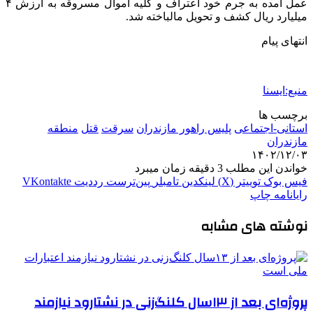
عمل آمده به جرم خود اعتراف و کلیه اموال مسروقه به ارزش ۴
میلیارد ریال کشف و تحویل مالباخته شد.
انتهای پیام
منبع:ایسنا
برچسب ها
استانی-اجتماعی
پلیس راهور مازندران
سرقت
قتل
منطقه
مازندران
۱۴۰۲/۱۲/۰۳
خواندن این مطلب 3 دقیقه زمان میبرد
فیس بوک
توییتر (X)
لینکدین
‫تامبلر
‫پین‌ترست
‫رددیت
‫VKontakte
رایانامه
چاپ
نوشته های مشابه
پروژه‌ای بعد از ۱۳سال کلنگ‌زنی در نشتارود نیازمند