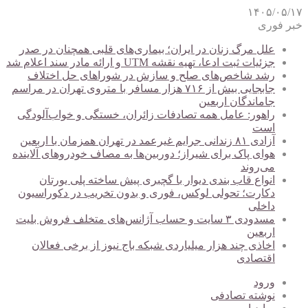
۱۴۰۵/۰۵/۱۷
خبر فوری
علل مرگ زنان در ایران؛ بیماری‌های قلبی همچنان در صدر
جزئیات ثبت ادعا، تهیه نقشه UTM و ارائه مادر سند اعلام شد
رشد شاخص‌های صلح و سازش در شوراهای حل اختلاف
جابجایی بیش از ۷۱۶ هزار مسافر با متروی تهران در مراسم
جاماندگان اربعین
راهور: عامل همه تصادفات زائران، خستگی و خواب‌آلودگی
است
آزادی ۸۱ زندانی جرایم غیرعمد در تهران همزمان با اربعین
هوای پاک برای شیراز؛ دوربین‌ها به مصاف خودروهای آلاینده
می‌روند
انواع قاب بندی دیوار با گچبری پیش ساخته پلی یورتان
دکارت؛ تحولی لوکس، فوری و بدون تخریب در دکوراسیون
داخلی
مسدودی ۳ سایت و حساب آژانس‌های متخلف فروش بلیت
اربعین
اخاذی چند هزار میلیاردی شبکه باج نیوز از برخی فعالان
اقتصادی
ورود
نوشته تصادفی