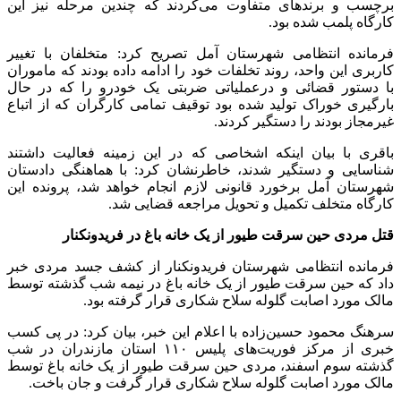
برچسب‌ و برندهای متفاوت می‌کردند که چندین مرحله نیز این
کارگاه پلمب شده بود.
فرمانده انتظامی شهرستان آمل تصریح کرد: متخلفان با تغییر
کاربری این واحد، روند تخلفات خود را ادامه داده بودند که ماموران
با دستور قضائی و درعملیاتی ضربتی یک خودرو را که در حال
بارگیری خوراک تولید شده بود توقیف تمامی کارگران که از اتباع
غیرمجاز بودند را دستگیر کردند.
باقری با بیان اینکه اشخاصی که در این زمینه فعالیت داشتند
شناسایی و دستگیر شدند، خاطرنشان کرد: با هماهنگی دادستان
شهرستان آمل برخورد قانونی لازم انجام خواهد شد، پرونده این
کارگاه متخلف تکمیل و تحویل مراجعه قضایی شد.
قتل مردی حین سرقت طیور از یک خانه باغ در فریدونکنار
فرمانده انتظامی شهرستان فریدونکنار از کشف جسد مردی خبر
داد که حین سرقت طیور از یک خانه باغ در نیمه شب گذشته توسط
مالک مورد اصابت گلوله سلاح شکاری قرار گرفته بود.
سرهنگ محمود حسین‌زاده با اعلام این خبر، بیان کرد: در پی کسب
خبری از مرکز فوریت‌های پلیس ۱۱۰ استان مازندران در شب
گذشته سوم اسفند، مردی حین سرقت طیور از یک خانه باغ توسط
مالک مورد اصابت گلوله سلاح شکاری قرار گرفت و جان باخت.