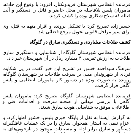
فرمانده انتظامی شهرستان فریدونکنار، افزود: با وقوع این حادثه،
ماموران پلیس بلافاصله در محل حاضر و قاتل را دستگیر و آلت
قتاله که سلاح شکاری بوده را کشف کردند.
حسین‌زاده تصریح کرد: با تشکیل پرونده و اقرار متهم به قتل، وی
برای سیر مراحل قانونی تحویل مرجع قضائی شد.
کشف طلاجات میلیاردی و دستگیری سارق در گلوگاه
فرمانده انتظامی شهرستان گلوگاه از شناسایی و دستگیری سارق
طلاجات به ارزش تقریبی ۴ میلیارد ریال در آن شهرستان خبر داد.
سرهنگ سیداحمد خشور در تشریح این خبر گفت: در پی شکایت
فردی از شهروندان مبنی بر سرقت طلاجات در شهرستان گلوگاه،
پرونده به صورت ویژه در دستور کار ماموران انتظامی و پلیس
آگاهی قرار گرفت.
فرمانده انتظامی شهرستان گلوگاه تصریح کرد: ماموران پلیس
آگاهی با بررسی میدانی از صحنه سرقت و اقدامات فنی و
اطلاعاتی، موفق به شناسایی هویت سارق شدند.
به گزارش ایسنا به نقل از پایگاه خبری پلیس، خشور اظهارکرد: با
اعزام تیمی به استان همجوار، سارق را در یک عملیات غافلگیرانه
دستگیر و سارق برابر ادله و مستندات موجود در بازجویی‌های به