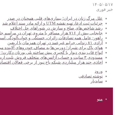
۱۴۰۵/۰۵/۱۷
خبر فوری
علل مرگ زنان در ایران؛ بیماری‌های قلبی همچنان در صدر
جزئیات ثبت ادعا، تهیه نقشه UTM و ارائه مادر سند اعلام شد
رشد شاخص‌های صلح و سازش در شوراهای حل اختلاف
جابجایی بیش از ۷۱۶ هزار مسافر با متروی تهران در مراسم جاماندگان اربعین
راهور: عامل همه تصادفات زائران، خستگی و خواب‌آلودگی اس
آزادی ۸۱ زندانی جرایم غیرعمد در تهران همزمان با اربعین
هوای پاک برای شیراز؛ دوربین‌ها به مصاف خودروهای آلاینده می
انواع قاب بندی دیوار با گچبری پیش ساخته پلی یورتان دکارت
مسدودی ۳ سایت و حساب آژانس‌های متخلف فروش بلیت اربعین
اخاذی چند هزار میلیاردی شبکه باج نیوز از برخی فعالان اقتصا
ورود
نوشته تصادفی
سایدبار
منو