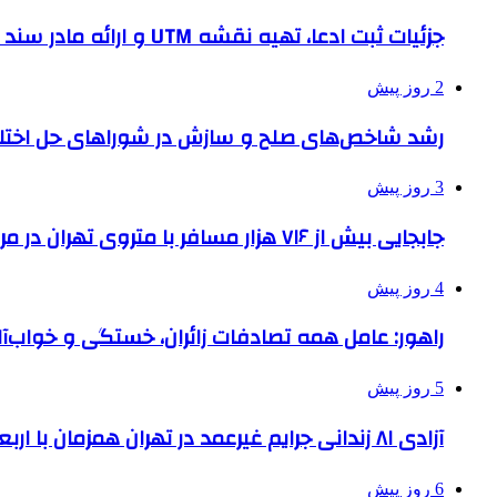
جزئیات ثبت ادعا، تهیه نقشه UTM و ارائه مادر سند اعلام شد
2 روز پیش
رشد شاخص‌های صلح و سازش در شوراهای حل اختل
3 روز پیش
جابجایی بیش از ۷۱۶ هزار مسافر با متروی تهران در مراسم جاماندگان اربعین
4 روز پیش
راهور: عامل همه تصادفات زائران، خستگی و خواب‌
5 روز پیش
آزادی ۸۱ زندانی جرایم غیرعمد در تهران همزمان با اربعین
6 روز پیش