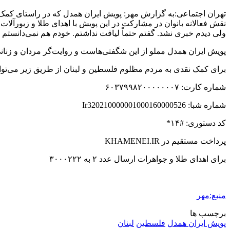
تهران اجتماعی:به گزارش مهر: پویش ایران همدل که در راستای کمک ب
نقش فعالانه بانوان در مشارکت در این پویش با اهدای طلا و زیورآلات 
ولی دیدم خبری نشد. گفتم حتماً لیاقت نداشتم. خودم هم نمی‌دانستم ب
پویش ایران همدل مملو از این شگفتی‌هاست و روایت‌گر مردان و زنانی ا
برای کمک نقدی به مردم مظلوم فلسطین و لبنان از طریق زیر می‌توانی
شماره کارت: ۶۰۳۷۹۹۸۲۰۰۰۰۰۰۰۷
شماره
شبا
: Ir320210000001000160000526
کد دستوری: #۱۴*
پرداخت مستقیم در KHAMENEI.IR
برای اهدای طلا و جواهرات ارسال عدد ٢ به ۳۰۰۰۲۲۲
منبع:مهر
برچسب ها
پویش ایران همدل
فلسطین
لبنان