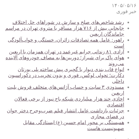
۱۴۰۵/۰۵/۱۶
خبر فوری
رشد شاخص‌های صلح و سازش در شوراهای حل اختلاف
جابجایی بیش از ۷۱۶ هزار مسافر با متروی تهران در مراسم
جاماندگان اربعین
راهور: عامل همه تصادفات زائران، خستگی و خواب‌آلودگی
است
آزادی ۸۱ زندانی جرایم غیرعمد در تهران همزمان با اربعین
هوای پاک برای شیراز؛ دوربین‌ها به مصاف خودروهای آلاینده
می‌روند
انواع قاب بندی دیوار با گچبری پیش ساخته پلی یورتان
دکارت؛ تحولی لوکس، فوری و بدون تخریب در دکوراسیون
داخلی
مسدودی ۳ سایت و حساب آژانس‌های متخلف فروش بلیت
اربعین
اخاذی چند هزار میلیاردی شبکه باج نیوز از برخی فعالان
اقتصادی
جزئیات بازداشت عامل انتشار فیلم ضرب‌وجرح دختر جوان
در فضای مجازی
همبستگی بر محور امام حسین (ع) ایستادگی مقابل
صهیونیست هاست