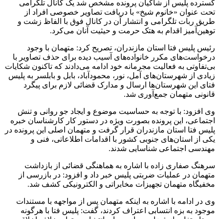
گسترده پلیس از شاکیان پرونده مشخص شد یک کانال تلگرامی
تحت عنوان «خانوم شیخ» با دریافت تصاویر خصوصی افراد از
طریق ربات تلگرامی و انتشار آن در کانال فوق با الفاظ زشت و
توهین‌آمیز اقدام به هتک حرمت و حیثیت آنان می‌کرد.
رئیس پلیس فتا استان مازندران، تصریح کرد: متهمان با وجود
درخواست‌های مکرر خانواده‌های آسیب دیده برای حذف تصاویر با
بی‌تفاوتی به فعالیت مجرمانه خود ادامه می‌دادند که تاکنون شکایات
زیادی از شهرستان‌های آمل، نور، محمودآباد، بابل و بابلسر به پلیس
فتای این شهرستان‌ها ارسال و مدارک قضائی لازم برای پیگرد
قانونی متهمان جمع‌آوری شد.
وی افزود: با توجه به حساسیت موضوع و ایجاد جو روانی و تنش
اجتماعی، این پرونده بصورت ویژه در دستور کار کارشناسان خبره
پلیس فتا استان مازندران قرار گرفت و متهمان اصلی این پرونده در
یکی از استان‌های جنوبی کشور با اقدامات اطلاعاتی، فنی و
مهندسی اجتماعی شناسایی شدند.
سرهنگ صفاری زاده با اشاره به هماهنگی قضائی از بازداشت
متهمان در عملیات ضربتی پلیس خبر داد و افزود: در بازرسی از
مخفیگاه متهمان تجهیزات مخابراتی و الکترونیکی کشف شد.
وی در ادامه با اشاره به اینکه متهمان پس از مواجهه با مستندات
موجود به بزه انتسابی اعتراف کردند، گفت: پلیس فتا با هرگونه