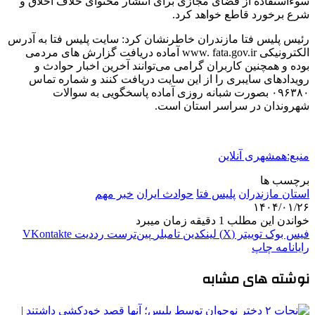
سوءاستفاده از فضای مجازی برای انتشار محتوای خلاف اخلاق و
شرع برخورد قاطع خواهد کرد.
رئیس پلیس فتا مازندران خاطرنشان کرد: سایت پلیس فتا به آدرس
الکترونیکی www. fata.gov.ir آماده دریافت گزارش های مردمی
بوده و همچنین کاربران گرامی می‌توانند آخرین اخبار حوادث و
رویدادهای سایبری را از این سایت دریافت کنند و شماره تماس
۰۹۶۳۸۰ بصورت شبانه روزی آماده پاسخگویی به سوالات
شهروندان در سراسر استان است.
منبع:همشهری آنلاین
برچسب ها
استان مازندران
پلیس فتا
حوادث ایران
خبر مهم
۱۴۰۴/۰۱/۲۶
خواندن این مطلب 1 دقیقه زمان میبرد
فیس بوک
توییتر (X)
لینکدین
‫تامبلر
‫پین‌ترست
‫رددیت
‫VKontakte
رایانامه
چاپ
نوشته های مشابه