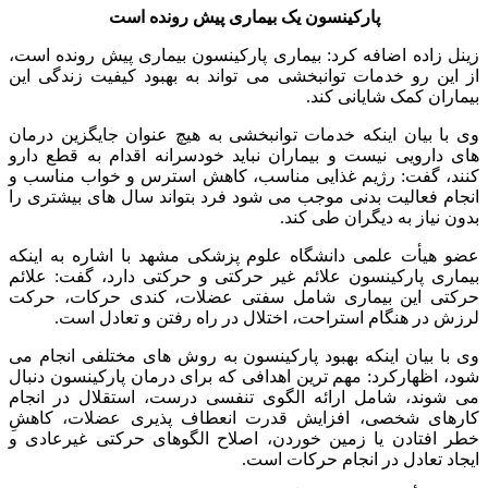
پارکینسون یک بیماری پیش رونده است
زینل زاده اضافه کرد: بیماری پارکینسون بیماری پیش رونده است،
از این رو خدمات توانبخشی می تواند به بهبود کیفیت زندگی این
بیماران کمک شایانی کند.
وی با بیان اینکه خدمات توانبخشی به هیچ عنوان جایگزین درمان
های دارویی نیست و بیماران نباید خودسرانه اقدام به قطع دارو
کنند، گفت: رژیم غذایی مناسب، کاهش استرس و خواب مناسب و
انجام فعالیت بدنی موجب می شود فرد بتواند سال های بیشتری را
بدون نیاز به دیگران طی کند.
عضو هیأت علمی دانشگاه علوم پزشکی مشهد با اشاره به اینکه
بیماری پارکینسون علائم غیر حرکتی و حرکتی دارد، گفت: علائم
حرکتی این بیماری شامل سفتی عضلات، کندی حرکات، حرکت
لرزش در هنگام استراحت، اختلال در راه رفتن و تعادل است.
وی با بیان اینکه بهبود پارکینسون به روش های مختلفی انجام می
شود، اظهارکرد: مهم ترین اهدافی که برای درمان پارکینسون دنبال
می شوند، شامل ارائه الگوی تنفسی درست، استقلال در انجام
کارهای شخصی، افزایش قدرت انعطاف پذیری عضلات، کاهشِ
خطر افتادن یا زمین خوردن، اصلاح الگوهای حرکتی غیرعادی و
ایجاد تعادل در انجام حرکات است.