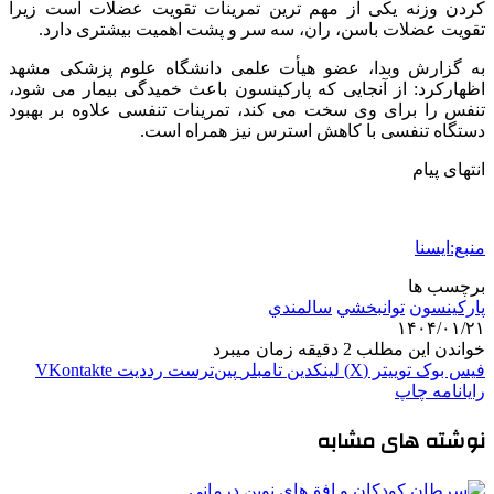
کردن وزنه یکی از مهم ترین تمرینات تقویت عضلات است زیرا
تقویت عضلات باسن، ران، سه سر و پشت اهمیت بیشتری دارد.
به گزارش وبدا، عضو هیأت علمی دانشگاه علوم پزشکی مشهد
اظهارکرد: از آنجایی که پارکینسون باعث خمیدگی بیمار می شود،
تنفس را برای وی سخت می کند، تمرینات تنفسی علاوه بر بهبود
دستگاه تنفسی با کاهش استرس نیز همراه است.
انتهای پیام
منبع:ایسنا
برچسب ها
پارکینسون
توانبخشي
سالمندي
۱۴۰۴/۰۱/۲۱
خواندن این مطلب 2 دقیقه زمان میبرد
فیس بوک
توییتر (X)
لینکدین
‫تامبلر
‫پین‌ترست
‫رددیت
‫VKontakte
رایانامه
چاپ
نوشته های مشابه