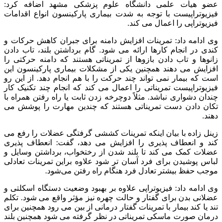
عضو هیأت علمی دانشگاه علوم پزشکی مشهد اضافه کرد:
فیزیوتراپیست با توجه به شدت بیماری پارکینسون انواع اقدامات
فیزیوتراپی را اعمال می کند.
وی ادامه داد: تمرینات افزایش دامنه برای جبران کاهش حرکات و
کندی در انجام کارها ارائه می شود. گام برداشتن بلند، تاب دادن
زانوها و تاب دادن بازوها از تمریناتی هستند که دامنه حرکتی را
افزایش می دهند همچنین یکی از مشکلات بیماری پارکینسون این
است که بیمار نمی تواند چند حرکت را با هم انجام دهد. از این رو
فیزیوتراپیست تمریناتی را اعمال می کند که انجام چند تکنیک کار
چندان دشواری نباشد. مثلاً دوچرخه زدن ثابت یا راه رفتن همراه با
تکان دادن دست تمریناتی هستند که چندین مهارت را پوشش می
دهند.
زینل زاده با بیان اینکه تمرینات کششی گرفتگی عضلات را رفع می
کند و انعطاف پذیری را افزایش می دهد، گفت: انعطاف پذیری
عضلات کمک می کند تا بلند شدن از رختخواب، برداشتن وسایل و
لباس پوشیدن برای فرد آسان تر شود علاوه براین تمرینات تعادلی
موجب حفظ بیشتر تعادل فرد هنگام راه رفتن می‌شود.
وی ادامه داد: فیزیوتراپی علاوه بر بهبود وضعیت دستگاه اسکلتی و
عضلانی بدن برای گفتار و حالت چهره نیز مؤثر واقع می شود. تکلم
تند یا کند بیمار با تمرینات گفتار درمانی از بین می رود همچنین برای
درمان صورت ماسکی تمریناتی در نظر گرفته می شود همچنین بلند