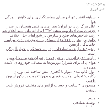
۱۴۰۵/۰۵/۱۸
خبر فوری
سیاهه انتشار تهران مبنای سیاستگذاری برای کاهش آلودگی
هوا
علل مرگ زنان در ایران؛ بیماری‌های قلبی همچنان در صدر
جزئیات ثبت ادعا، تهیه نقشه UTM و ارائه مادر سند اعلام شد
رشد شاخص‌های صلح و سازش در شوراهای حل اختلاف
جابجایی بیش از ۷۱۶ هزار مسافر با متروی تهران در مراسم
جاماندگان اربعین
راهور: عامل همه تصادفات زائران، خستگی و خواب‌آلودگی
است
آزادی ۸۱ زندانی جرایم غیرعمد در تهران همزمان با اربعین
هوای پاک برای شیراز؛ دوربین‌ها به مصاف خودروهای آلاینده
می‌روند
انواع قاب بندی دیوار با گچبری پیش ساخته پلی یورتان
دکارت؛ تحولی لوکس، فوری و بدون تخریب در دکوراسیون
داخلی
مسدودی ۳ سایت و حساب آژانس‌های متخلف فروش بلیت
اربعین
ورود
نوشته تصادفی