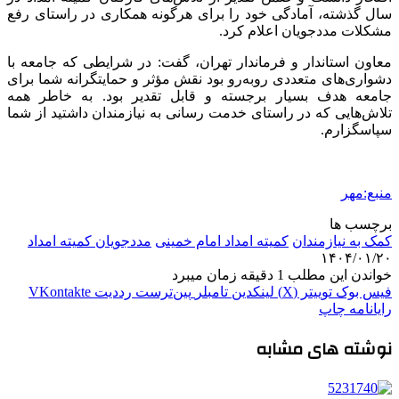
سال گذشته، آمادگی خود را برای هرگونه همکاری در راستای رفع
مشکلات مددجویان اعلام کرد.
معاون استاندار و فرماندار تهران، گفت: در شرایطی که جامعه با
دشواری‌های متعددی روبه‌رو بود نقش مؤثر و
حمایتگرانه
شما برای
جامعه هدف بسیار برجسته و قابل تقدیر بود. به خاطر همه
تلاش‌هایی که در راستای خدمت رسانی به نیازمندان داشتید از شما
سپاسگزارم.
منبع:مهر
برچسب ها
کمک به نیازمندان
کمیته امداد امام خمینی
مددجویان کمیته امداد
۱۴۰۴/۰۱/۲۰
خواندن این مطلب 1 دقیقه زمان میبرد
فیس بوک
توییتر (X)
لینکدین
‫تامبلر
‫پین‌ترست
‫رددیت
‫VKontakte
رایانامه
چاپ
نوشته های مشابه