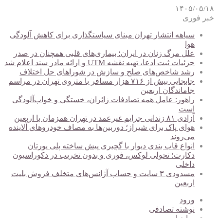
۱۴۰۵/۰۵/۱۸
خبر فوری
سیاهه انتشار تهران مبنای سیاستگذاری برای کاهش آلودگی
هوا
علل مرگ زنان در ایران؛ بیماری‌های قلبی همچنان در صدر
جزئیات ثبت ادعا، تهیه نقشه UTM و ارائه مادر سند اعلام شد
رشد شاخص‌های صلح و سازش در شوراهای حل اختلاف
جابجایی بیش از ۷۱۶ هزار مسافر با متروی تهران در مراسم
جاماندگان اربعین
راهور: عامل همه تصادفات زائران، خستگی و خواب‌آلودگی
است
آزادی ۸۱ زندانی جرایم غیرعمد در تهران همزمان با اربعین
هوای پاک برای شیراز؛ دوربین‌ها به مصاف خودروهای آلاینده
می‌روند
انواع قاب بندی دیوار با گچبری پیش ساخته پلی یورتان
دکارت؛ تحولی لوکس، فوری و بدون تخریب در دکوراسیون
داخلی
مسدودی ۳ سایت و حساب آژانس‌های متخلف فروش بلیت
اربعین
ورود
نوشته تصادفی