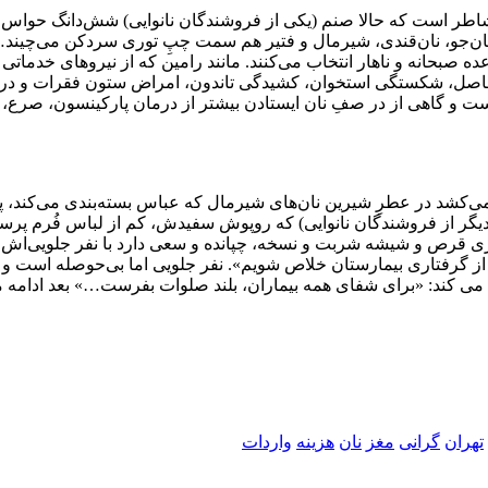
طر است که حالا صنم (یکی از فروشندگان نانوایی) شش‌دانگ حواس‌اش
‌جو، نان‌قندی، شیرمال و فتیر هم سمت چپِ توری سردکن می‌چیند…
ه صبحانه و ناهار انتخاب می‌کنند. مانند رامین که از نیروهای خدماتی
، شکستگی استخوان، کشیدگی تاندون، امراض ستون فقرات و درد عضلا
و گاهی از در صفِ نان ایستادن بیشتر از درمان پارکینسون، صرع، ت
ن می‌کشد در عطرِ شیرین نان‌های شیرمال که عباس بسته‌بندی می‌کند،
 قرص و شیشه شربت و نسخه، چپانده و سعی دارد با نفر جلویی‌اش کمی 
 گرفتاری بیمارستان خلاص شویم». نفر جلویی اما بی‌حوصله است و پ
ند: «برای شفای همه بیماران، بلند صلوات بفرست…» بعد ادامه می‌د
تهران
گرانی
مغز
نان
هزینه
واردات