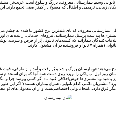
نوایی وسطِ بیمارستانی معروف، بزرگ و شلوغ است. غریب‌تر، مشتریان
ان زیبایی، ترمیمی و اطفال که معمولا در کمتر صفی تجمع دارند. ای
باس فُرم برخی‌ مشتری‌ها پیداست پرسنل بیمارستانند؛ نیروهای خدماتی، رانند
قات‌کنندگان بیمارانند که کیسه‌های نایلونی پُر از قرص و شربت، پوشه‌
 در آن مشغول کارند.
سخ می‌دهد: «بیمارستان بزرگ باشد و پُر رفت و آمد و از طرفی، قوت غال
ن روز اول آب پاکی را بریزد روی دست همه‌ آنها که برای استخدام سر 
ِرز باشید وبا مشتری‌ها خوش‌اخلاقی کنید…» اگر کسی بپرسد چرا و مگر
زد؟ مشتریان دائمی کدام نانوایی، همراهِ بیماران هستند؟ اگر این طو
دیگر فرق دارد…اینجا نانوایی اختصاصی‌ست و از آن معمولی‌های تَهِ م