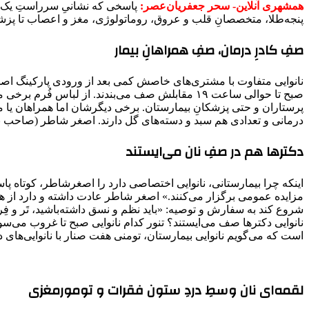
همشهری آنلاین- سحر جعفریان‌عصر:
پاسخی که نشانیِ سرراستِ یک نا
پنجه‌طلا، متخصصانِ قلب و عروق، روماتولوژی، مغز و اعصاب تا پزشک
صفِ کادرِ درمان، صفِ همراهانِ بیمار
صبح تا حوالی ساعت ۱۹ مقابلش صف می‌بندند. از ل
پرستاران و حتی پزشکانِ بیمارستان. برخی دیگرشان اما همراهان یا ملا
درمانی و تعدادی هم سبد و دسته‌های گل دارند. اصغر شاطر (صاحب نانوایی) همراه ۷ نانوا و فروشنده
دکترها هم در صفِ نان می‌ایستند
اینکه چرا بیمارستانی، نانوایی اختصاصی دارد را اصغرشاطر، کوتاه پا
مزایده عمومی برگزار می‌کنند.» اصغر شاطر عادت داشته و دارد از هما
شروع کند به سفارش و توصیه: «باید نظم و نسق داشته‌باشید، تَر و ف
نانوایی دکترها صف می‌ایستند؟ تنور کدام نانوایی صبح تا غروب می‌سو
است که می‌گویم نانوایی بیمارستان، تومنی هفت صنار با نانوایی‌های 
لقمه‌ای نان وسطِ دردِ ستون فقرات و تومورمغزی