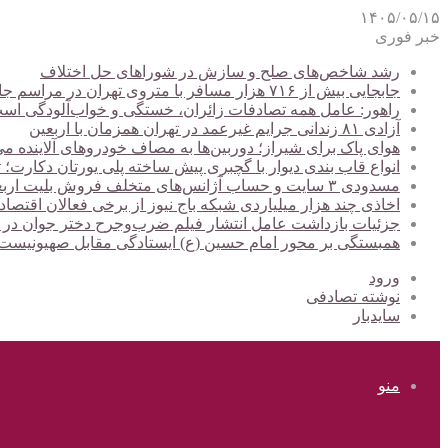
۱۴۰۵/۰۵/۱۵
خبر فوری
رشد شاخص‌های صلح و سازش در شوراهای حل اختلاف
جابجایی بیش از ۷۱۶ هزار مسافر با متروی تهران در مراسم جاماندگان اربعین
راهور: عامل همه تصادفات زائران، خستگی و خواب‌آلودگی اس
آزادی ۸۱ زندانی جرایم غیرعمد در تهران همزمان با اربعین
هوای پاک برای شیراز؛ دوربین‌ها به مصاف خودروهای آلاینده می
انواع قاب بندی دیوار با گچبری پیش ساخته پلی یورتان دکارت
مسدودی ۳ سایت و حساب آژانس‌های متخلف فروش بلیت اربعین
اخاذی چند هزار میلیاردی شبکه باج نیوز از برخی فعالان اقتصا
جزئیات بازداشت عامل انتشار فیلم ضرب‌وجرح دختر جوان در
همبستگی بر محور امام حسین (ع) ایستادگی مقابل صهیونیس
ورود
نوشته تصادفی
سایدبار
منو