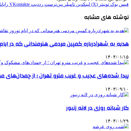
فیس بوک
توییتر (X)
لینکدین
‫تامبلر
‫پین‌ترست
‫رددیت
‫VKontakte
رایان
نوشته های مشابه
هدیه به شهر|درباره کمپین مردمی هنرمندانی که در ایام
۱۴۰۴/۰۱/۱۵
پیدا شده‌های عجیب و غریب مترو تهران ؛ از چمدان‌های 
۱۴۰۳/۰۹/۱۰
کار شبانه روزی در لانه زنبور
۱۴۰۴/۰۱/۲۹