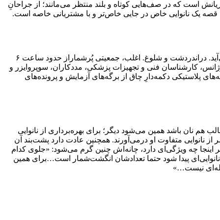
ش است که در صف‌هایی کوتاه و بلند منتظر می‌مانند؛ از جراحانِ
ن قصه یک نانوایی خاص در جایی خاص‌تر و با مشتریانی خاصه است.
نانوایی متفاوت با مشتری‌های خاصش کمی بعد از ورودی پارکینگ اصلیِ بیمارستانی معروف که پای بلندترین برج کشور بنا شده به چشم می‌آید. دراندردشت و شلوغ. اغلب، جمعیتی پُرشماراز حدود ساعت ۶
ه های اورژانس، کارشناسان فنی و تجهیزات پزشکی، مددکاران، سوپروایزر و
های پلاستیکی دکمه‌دارِ چاق از برگه‌های آزمایش و پرونده‌های
ب هم نان باشد همین می‌شود دیگر؛ برای بهره‌برداری از نانوایی
از نانوایی متفاوت او درمی‌آورند. همچنین عادت دارد پشت‌بند آن
 اینجا چه ویژگی‌ای دارد، چانه‌اش چنین گرم می‌شود: «جلوی کدام
ر نانوایی‌ای پیدا شود حتما تعدادشان انگشت‌شمار است…برای همین
حله‌ای نیست…»