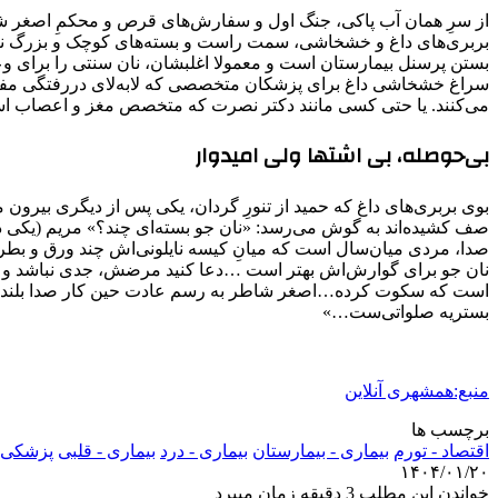
از سرِ همان آب پاکی، جنگ اول و سفارش‌های قرص و محکمِ اصغر شا
بربری‌های داغ و خشخاشی، سمت راست و بسته‌های کوچک و بزرگ نان
بستن پرسنل بیمارستان است و معمولا اغلبشان، نان سنتی را برای وعد
سراغ خشخاشی داغ برای پزشکان متخصصی که لابه‌لای دررفتگی مفاصل
می‌کنند. یا حتی کسی مانند دکتر نصرت که متخصص مغز و اعصاب است 
بی‌حوصله، بی‌ اشتها ولی امیدوار
بوی بربری‌های داغ که حمید از تنورِ گردان، یکی پس از دیگری بیرو
صدا، مردی میان‌سال است که میانِ کیسه نایلونی‌اش چند ورق و بطری
نان جو برای گوارش‌اش بهتر است …دعا کنید مرضش، جدی نباشد و از
است که سکوت کرده…اصغر شاطر به رسم عادت حین کار صدا بلند می ک
بستریه صلواتی‌ست…»
منبع:همشهری آنلاین
برچسب ها
اقتصاد - تورم
بیماری - بیمارستان
بیماری - درد
بیماری - قلبی
پزشکی
۱۴۰۴/۰۱/۲۰
خواندن این مطلب 3 دقیقه زمان میبرد