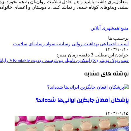
متعادل‌تری داشته باشید و هم تعادل سلامت روان‌تان به هم نخورد.
زما
ببینید، ویدئوهای کوتاه خنده‌دار تماشا کنید، با دوستان و اعضای خانو
منبع:همشهری آنلاین
برچسب ها
آسیب اجتماعی
بهداشت روانی
رسانه - سواد رسانه‌ای
سلامت
۱۴۰۳/۱۰/۱۰
خواندن این مطلب 3 دقیقه زمان میبرد
فیس بوک
توییتر (X)
لینکدین
‫تامبلر
‫پین‌ترست
‫رددیت
‫VKontakte
رایان
نوشته های مشابه
پزشکان افغان جایگزین ایرانی‌ها شده‌اند؟
۱۴۰۴/۰۱/۱۵