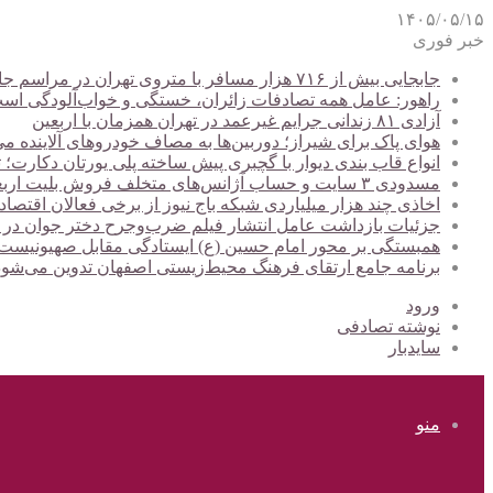
۱۴۰۵/۰۵/۱۵
خبر فوری
جابجایی بیش از ۷۱۶ هزار مسافر با متروی تهران در مراسم جاماندگان اربعین
راهور: عامل همه تصادفات زائران، خستگی و خواب‌آلودگی اس
آزادی ۸۱ زندانی جرایم غیرعمد در تهران همزمان با اربعین
هوای پاک برای شیراز؛ دوربین‌ها به مصاف خودروهای آلاینده می
انواع قاب بندی دیوار با گچبری پیش ساخته پلی یورتان دکارت
مسدودی ۳ سایت و حساب آژانس‌های متخلف فروش بلیت اربعین
اخاذی چند هزار میلیاردی شبکه باج نیوز از برخی فعالان اقتصا
جزئیات بازداشت عامل انتشار فیلم ضرب‌وجرح دختر جوان در
همبستگی بر محور امام حسین (ع) ایستادگی مقابل صهیونیس
برنامه جامع ارتقای فرهنگ محیط‌زیستی اصفهان تدوین می‌شود
ورود
نوشته تصادفی
سایدبار
منو