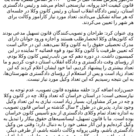
قانون کیفیت اخذ پروانه، نیازسنجی انجام می‌شد و رئیس دادگستری
استان، رئیس دادگاه انقلاب استان و رئیس کانون وکلا در جلسه‌ای
که هر ساله تشکیل می‌دادند، تعداد مورد نیاز کارآموز وکالت برای
هر شهر را تعیین می‌کردند.
وی عنوان کرد: طراحان و تصویب‌کنندگان قانون تسهیل مدعی بودند
که کانون‌های وکلا انحصارطلب هستند و اجازه ورود جوانان دارای
مدرک تحصیلی حقوق را به کانون وکلا نمی‌دهند. این در حالی است
که تعیین ظرفیت با کانون وکلا نبود و قوه قضائیه ۲ نماینده در این
کمیسیون داشت. در دوره دهم که من نایب‌رئیس کانون وکلا بودم،
از رؤسای وقت دادگستری و دادگاه انقلاب استان دعوت کردیم و ما
تعداد بیشتری را پیشنهاد کردیم، اما خود ایشان اعلام کردند که این
تعداد زیاد است و پس از استعلام از رؤسای دادگستری شهرستان‌ها،
به این نتیجه رسیدیم که این تعداد وکیل مورد نیاز نیست.
حسن‌زاده اضافه کرد: حلقه مفقوده قانون تصویب، عدم توجه به
نیازسنجی است؛ در استان خراسان که تعداد وکلا، چه در کانون وکلا
و چه در مرکز مشاوران، بسیار زیاد است، نیازی به این تعداد وکیل
وجود ندارد. پذیرش در طول ۳ سال گذشته بر اساس قانون تصویب،
به اندازه تعداد تمام وکلای دادگستری از بدو تأسیس کانون خراسان
بوده است. ما با قانون تسهیل، لیسانسیه‌های حقوق بیکار را تبدیل به
وکیل کرده‌ایم و این آثار منفی خود را به دنبال دارد؛ وقتی من وکیل
دادگستری باشم، وقتی پروانه وکالت داشته باشم، از طرفی دیگر،
پس از دریافت پروانه وکالت، هم خود فرد و هم خانواده و اطرافیان