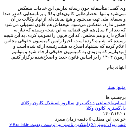
وی گفت: متأسفانه چون رسانه نداریم، این خدمات منعکس
نمی‌شود و تنها انحصارطلبی کانون‌های وکلا و برنامه‌هایی که در صدا
و سیمای ملی تهیه می‌شود و هیچ نماینده‌ای از نهاد وکالت در آن
حضور ندارد، منعکس می‌شود. نتیجه‌اش هم قانون تسهیلی می‌شود
که بعد از ۲ سال هم قوه قضائیه به این نتیجه رسیده که نیاز به
اصلاح دارد و هم مجلس، که این قانون را تصویب کرده، به این نتیجه
رسیده که اشتباه کرده است. اخیراً رئیس کمیسیون حقوقی مجلس
اعلام کرده که پیشنهاد اصلاح به هیئت‌رئیسه ارائه شده است و
امیدواریم که به‌زودی به کمیسیون حقوقی ارجاع شود و بتوانیم
آزمون ۱۴۰۴ را بر اساس قانون جدید و اصلاح‌شده برگزار کنیم.
انتهای پیام
منبع:ایسنا
برچسب ها
استانی-اجتماعی
دادگستري
سالروز استقلال کانون وکلای
دادگستری
كانون وكلا
۱۴۰۲/۱۲/۰۱
خواندن این مطلب 6 دقیقه زمان میبرد
فیس بوک
توییتر (X)
لینکدین
‫تامبلر
‫پین‌ترست
‫رددیت
‫VKontakte