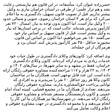
حسن‌زاده عنوان کرد: متأسفانه، در این قانون هم نیازسنجی رعایت
نشد و هم تراز علمی؛ از طرفی در استان خراسان نیازی به وکیل
بیشتر نداریم. قبل از تصویب قانون تسهیل، دادگستری به ما اعلام
می‌کرد که برای هر ۳ استان خراسان رضوی، جنوبی و شمالی حدود
۲۰۰ وکیل نیاز است، اما اکنون بدون توجه به نیاز، امسال ۷۲۰ نفر
کارآموز پذیرش شده‌اند. جالب است که در برخی استان‌ها که نیاز
به وکیل بیشتر است، قبل از قانون تسهیل بر اساس نیاز خود
می‌گفتند ۱۵۰ نفر می‌خواهیم، اما اکنون بر اساس این قانون،
مجبورند حداقل ۳۵۰ نفر کارآموز پذیرش کنند. استان یزد و
هرمزگان از این جمله‌اند.
وی اضافه کرد: کانون‌های وکلای دادگستری در طول حیات خود
خدمات زیادی به مردم ارائه کرده‌اند. کانون وکلای دادگستری
خراسان، فقط در مشهد و نه سایر شهرها، در سال‌های ۱۴۰۲ و
۱۴۰۳، به ۲۲ هزار و ۱۱۷ مراجعه‌کننده مشاوره حقوقی رایگان ارائه
داده است. این عدد قابل توجهی است. همکاران ما در ساختمان
کانون وکلا هر روز حداقل ۲۰ نفر را می‌پذیرند و به افرادی که
توانایی پرداخت حق‌المشاوره ندارند، مشاوره حقوقی رایگان
می‌دهند. تعدادی از همکاران ما در مجتمع قضایی، کمیته امداد امام
خمینی و کانون بازنشستگان مستقر شده‌اند و مشاوره حقوقی
رایگان ارائه می‌دهند، در شهرستان‌ها نیز همکاران ما این کار را
انجام می‌دهند و با مجموعه دادگستری در جهت مشاوره حقوقی و
اعلام وکالت تعامل می‌کنند.