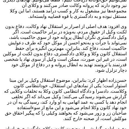
نیز وجود دارند که پروانه وکالت صادر می‌کنند و وکلای آن
مجموعه‌ها نیز مشغول به کار و کسب درآمد هستند، اما این وکلا
مستقل نبوده و به دادگستری یا قوه قضاییه وابسته‌اند.
وی افزود: هدف اصلی از اصرار بر استقلال نهاد وکالت، دفاع بدون
لکنت وکیل از حقوق مردم، به‌ویژه در برابر حاکمیت است. اگر
وکیل دادگستری نگران ابطال پروانه خود از سوی حاکمیت باشد،
نمی‌تواند با جرأت و به‌نحو احسن از موکل خود که طرف دعوایش
حاکمیت است، دفاع کند. بنابراین، مهم‌ترین انگیزه برای حفظ
استقلال کانون وکلا و وکلای دادگستری، دفاع بدون لکنت از موکلین
است، در غیر این صورت، ممکن است وکیل از سوی نهاد یا شخصی
قدرتمند یا ثروتمند تهدید به ابطال پروانه و در دفاع از موکل خود
دچار تزلزل شود.
حسن‌زاده اظهار کرد: بنابراین، موضوع استقلال وکیل بر این مبنا
استوار است؛ یکی از نمادهای این استقلال، خودانتظامی کانون
وکلاست. دادسرا و دادگاه انتظامی کانون وکلا به تخلفات وکلایی که
گزارش می‌شوند رسیدگی می‌کنند؛ وکیل می‌داند که اگر تخلفی
انجام دهد یا کسی به عمد اتهامی به او وارد کند، رسیدگی به آن در
خود نهاد کانون وکلا انجام می‌شود و این مانع از سوءاستفاده
صاحبان زر و زور می‌شود که بخواهند وکیلی را که پیگیر احقاق حق
موکلش است، از صحنه خارج کنند.
وی در ادامه، گزارشی از وضعیت کانون وکلای دادگستری خراسان