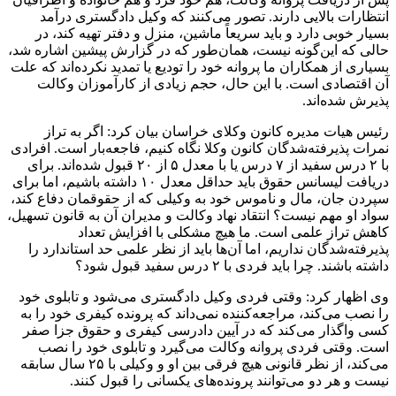
انتظارات بالایی دارند. تصور می‌کنند که وکیل دادگستری درآمد
بسیار خوبی دارد و باید سریعاً ماشین، منزل و دفتر تهیه کند، در
حالی که این‌گونه نیست، همان‌طور که در گزارش پیشین اشاره شد،
بسیاری از همکاران ما پروانه خود را تودیع یا تمدید نکرده‌اند که علت
آن اقتصادی است. با این حال، حجم زیادی از کارآموزان وکالت
پذیرش شده‌اند.
رئیس هیات مدیره کانون وکلای خراسان بیان کرد: اگر به تراز
نمرات پذیرفته‌شدگان کانون وکلا نگاه کنیم، فاجعه‌بار است. افرادی
با ۲ درس سفید از ۷ درس یا با معدل ۵ از ۲۰ قبول شده‌اند. برای
دریافت لیسانس حقوق باید حداقل معدل ۱۰ داشته باشیم، اما برای
سپردن جان، مال و ناموس خود به وکیلی که از حقوقمان دفاع کند،
سواد او مهم نیست؟ انتقاد نهاد وکالت و مدیران آن به قانون تسهیل،
کاهش تراز علمی است. ما هیچ مشکلی با افزایش تعداد
پذیرفته‌شدگان نداریم، اما آن‌ها باید از نظر علمی حد استاندارد را
داشته باشند. چرا باید فردی با ۲ درس سفید قبول شود؟
وی اظهار کرد: وقتی فردی وکیل دادگستری می‌شود و تابلوی خود
را نصب می‌کند، مراجعه‌کننده نمی‌داند که پرونده کیفری خود را به
کسی واگذار می‌کند که در آیین دادرسی کیفری و حقوق جزا صفر
است. وقتی فردی پروانه وکالت می‌گیرد و تابلوی خود را نصب
می‌کند، از نظر قانونی هیچ فرقی بین او و وکیلی با ۲۵ سال سابقه
نیست و هر دو می‌توانند پرونده‌های یکسانی را قبول کنند.