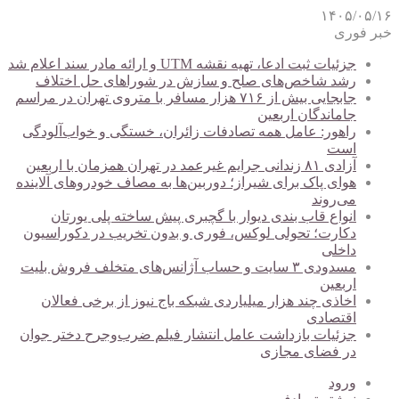
۱۴۰۵/۰۵/۱۶
خبر فوری
جزئیات ثبت ادعا، تهیه نقشه UTM و ارائه مادر سند اعلام شد
رشد شاخص‌های صلح و سازش در شوراهای حل اختلاف
جابجایی بیش از ۷۱۶ هزار مسافر با متروی تهران در مراسم
جاماندگان اربعین
راهور: عامل همه تصادفات زائران، خستگی و خواب‌آلودگی
است
آزادی ۸۱ زندانی جرایم غیرعمد در تهران همزمان با اربعین
هوای پاک برای شیراز؛ دوربین‌ها به مصاف خودروهای آلاینده
می‌روند
انواع قاب بندی دیوار با گچبری پیش ساخته پلی یورتان
دکارت؛ تحولی لوکس، فوری و بدون تخریب در دکوراسیون
داخلی
مسدودی ۳ سایت و حساب آژانس‌های متخلف فروش بلیت
اربعین
اخاذی چند هزار میلیاردی شبکه باج نیوز از برخی فعالان
اقتصادی
جزئیات بازداشت عامل انتشار فیلم ضرب‌وجرح دختر جوان
در فضای مجازی
ورود