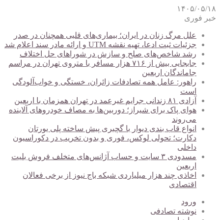
۱۴۰۵/۰۵/۱۸
خبر فوری
علل مرگ زنان در ایران؛ بیماری‌های قلبی همچنان در صدر
جزئیات ثبت ادعا، تهیه نقشه UTM و ارائه مادر سند اعلام شد
رشد شاخص‌های صلح و سازش در شوراهای حل اختلاف
جابجایی بیش از ۷۱۶ هزار مسافر با متروی تهران در مراسم
جاماندگان اربعین
راهور: عامل همه تصادفات زائران، خستگی و خواب‌آلودگی
است
آزادی ۸۱ زندانی جرایم غیرعمد در تهران همزمان با اربعین
هوای پاک برای شیراز؛ دوربین‌ها به مصاف خودروهای آلاینده
می‌روند
انواع قاب بندی دیوار با گچبری پیش ساخته پلی یورتان
دکارت؛ تحولی لوکس، فوری و بدون تخریب در دکوراسیون
داخلی
مسدودی ۳ سایت و حساب آژانس‌های متخلف فروش بلیت
اربعین
اخاذی چند هزار میلیاردی شبکه باج نیوز از برخی فعالان
اقتصادی
ورود
نوشته تصادفی