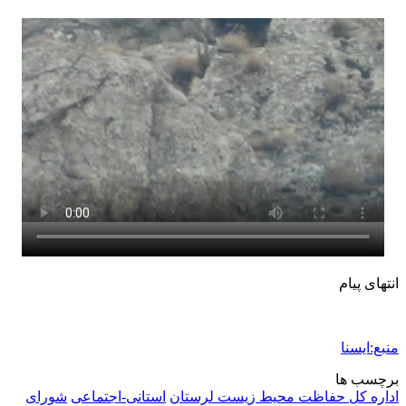
انتهای پیام
منبع:ایسنا
برچسب ها
اداره کل حفاظت محیط زیست لرستان
استانی-اجتماعی
شورای