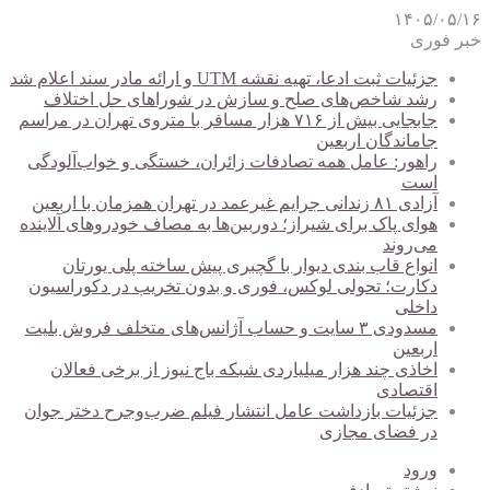
۱۴۰۵/۰۵/۱۶
خبر فوری
جزئیات ثبت ادعا، تهیه نقشه UTM و ارائه مادر سند اعلام شد
رشد شاخص‌های صلح و سازش در شوراهای حل اختلاف
جابجایی بیش از ۷۱۶ هزار مسافر با متروی تهران در مراسم
جاماندگان اربعین
راهور: عامل همه تصادفات زائران، خستگی و خواب‌آلودگی
است
آزادی ۸۱ زندانی جرایم غیرعمد در تهران همزمان با اربعین
هوای پاک برای شیراز؛ دوربین‌ها به مصاف خودروهای آلاینده
می‌روند
انواع قاب بندی دیوار با گچبری پیش ساخته پلی یورتان
دکارت؛ تحولی لوکس، فوری و بدون تخریب در دکوراسیون
داخلی
مسدودی ۳ سایت و حساب آژانس‌های متخلف فروش بلیت
اربعین
اخاذی چند هزار میلیاردی شبکه باج نیوز از برخی فعالان
اقتصادی
جزئیات بازداشت عامل انتشار فیلم ضرب‌وجرح دختر جوان
در فضای مجازی
ورود