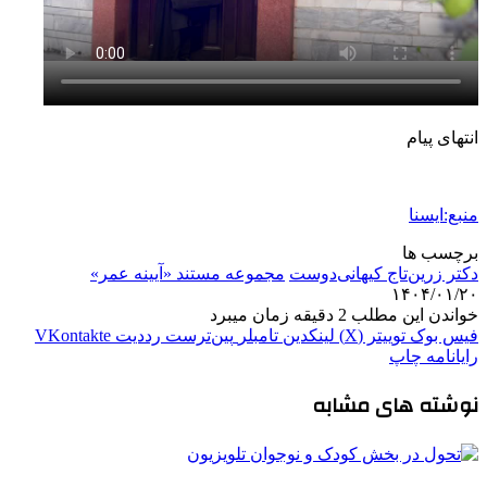
انتهای پیام
منبع:ایسنا
برچسب ها
دکتر زرین‌تاج کیهانی‌دوست
مجموعه مستند «آیینه عمر»
۱۴۰۴/۰۱/۲۰
خواندن این مطلب 2 دقیقه زمان میبرد
فیس بوک
توییتر (X)
لینکدین
‫تامبلر
‫پین‌ترست
‫رددیت
‫VKontakte
رایانامه
چاپ
نوشته های مشابه