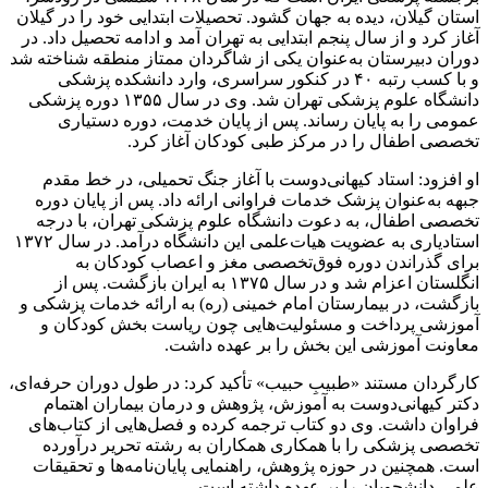
استان گیلان، دیده به جهان گشود. تحصیلات ابتدایی خود را در گیلان
آغاز کرد و از سال پنجم ابتدایی به تهران آمد و ادامه تحصیل داد. در
دوران دبیرستان به‌عنوان یکی از شاگردان ممتاز منطقه شناخته شد
و با کسب رتبه ۴۰ در کنکور سراسری، وارد دانشکده پزشکی
دانشگاه علوم پزشکی تهران شد. وی در سال ۱۳۵۵ دوره پزشکی
عمومی را به پایان رساند. پس از پایان خدمت، دوره دستیاری
تخصصی اطفال را در مرکز طبی کودکان آغاز کرد.
او افزود: استاد کیهانی‌دوست با آغاز جنگ تحمیلی، در خط مقدم
جبهه به‌عنوان پزشک خدمات فراوانی ارائه داد. پس از پایان دوره
تخصصی اطفال، به دعوت دانشگاه علوم پزشکی تهران، با درجه
استادیاری به عضویت هیات‌علمی این دانشگاه درآمد. در سال ۱۳۷۲
برای گذراندن دوره فوق‌تخصصی مغز و اعصاب کودکان به
انگلستان اعزام شد و در سال ۱۳۷۵ به ایران بازگشت. پس از
بازگشت، در بیمارستان امام خمینی (ره) به ارائه خدمات پزشکی و
آموزشی پرداخت و مسئولیت‌هایی چون ریاست بخش کودکان و
معاونت آموزشی این بخش را بر عهده داشت.
کارگردان مستند «طبیبِ حبیب» تأکید کرد: در طول دوران حرفه‌ای،
دکتر کیهانی‌دوست به آموزش، پژوهش و درمان بیماران اهتمام
فراوان داشت. وی دو کتاب ترجمه کرده و فصل‌هایی از کتاب‌های
تخصصی پزشکی را با همکاری همکاران به رشته تحریر درآورده
است. همچنین در حوزه پژوهش، راهنمایی پایان‌نامه‌ها و تحقیقات
علمی دانشجویان را بر عهده داشته است.