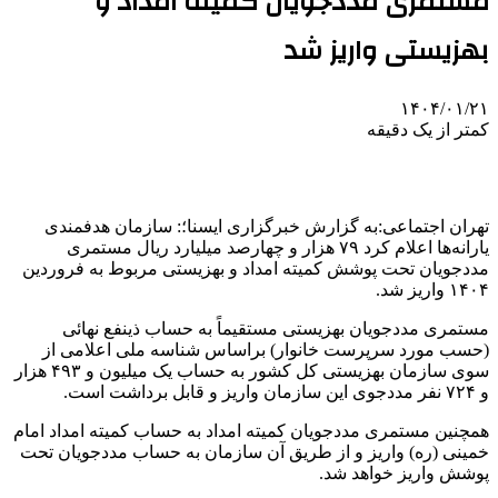
مستمری مددجویان کمیته امداد و
بهزیستی واریز شد
۱۴۰۴/۰۱/۲۱
کمتر از یک دقیقه
تهران اجتماعی:به گزارش خبرگزاری ایسنا؛: سازمان هدفمندی
یارانه‌ها اعلام کرد ٧٩ هزار و چهارصد میلیارد ریال مستمری
مددجویان تحت پوشش کمیته امداد و بهزیستی مربوط به فروردین
۱۴۰۴ واریز شد.‎
مستمری مددجویان بهزیستی مستقیماً به حساب ذینفع نهائی
(حسب مورد سرپرست خانوار) براساس شناسه ملی اعلامی از
سوی سازمان بهزیستی کل کشور به حساب یک میلیون و ۴۹۳ هزار
و ۷۲۴ نفر مددجوی این سازمان واریز و قابل برداشت است.‎
همچنین مستمری مددجویان کمیته امداد به حساب کمیته امداد امام
خمینی (ره) واریز و از طریق آن سازمان به حساب مددجویان تحت
پوشش واریز خواهد شد.