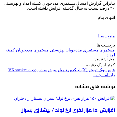
بنابراین گزارش امسال مستمری مددجویان کمیته امداد و بهزیستی
۴۰ درصد نسبت به سال گذشته افزایش داشته است.
انتهای پیام
منبع:ایسنا
برچسب ها
مستمری
مستمری مددجویان بهزیستی
مستمری مددجویان کمیته
امداد
۱۴۰۴/۰۱/۲۱
کمتر از یک دقیقه
فیس بوک
توییتر (X)
لینکدین
‫تامبلر
‫پین‌ترست
‫رددیت
‫VKontakte
رایانامه
چاپ
نوشته های مشابه
افزایش ۱۵۰ هزار نفری نرخ تولد / پیشتازی پسران