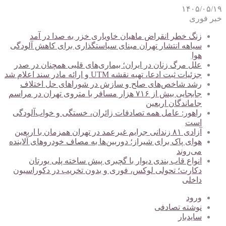
۱۴۰۵/۰۵/۱۹
خبر فوری
زنگ خطر انقراض ماهیان خاویاری خزر به صدا در آمد
سیاهه انتشار تهران مبنای سیاستگذاری برای کاهش آلودگی
هوا
علل مرگ زنان در ایران؛ بیماری‌های قلبی همچنان در صدر
جزئیات ثبت ادعا، تهیه نقشه UTM و ارائه مادر سند اعلام شد
رشد شاخص‌های صلح و سازش در شوراهای حل اختلاف
جابجایی بیش از ۷۱۶ هزار مسافر با متروی تهران در مراسم
جاماندگان اربعین
راهور: عامل همه تصادفات زائران، خستگی و خواب‌آلودگی
است
آزادی ۸۱ زندانی جرایم غیرعمد در تهران همزمان با اربعین
هوای پاک برای شیراز؛ دوربین‌ها به مصاف خودروهای آلاینده
می‌روند
انواع قاب بندی دیوار با گچبری پیش ساخته پلی یورتان
دکارت؛ تحولی لوکس، فوری و بدون تخریب در دکوراسیون
داخلی
ورود
نوشته تصادفی
سایدبار