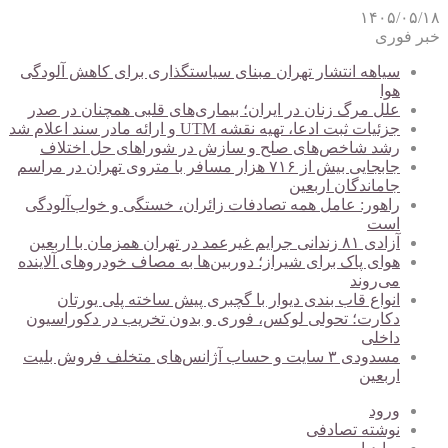
۱۴۰۵/۰۵/۱۸
خبر فوری
سیاهه انتشار تهران مبنای سیاستگذاری برای کاهش آلودگی
هوا
علل مرگ زنان در ایران؛ بیماری‌های قلبی همچنان در صدر
جزئیات ثبت ادعا، تهیه نقشه UTM و ارائه مادر سند اعلام شد
رشد شاخص‌های صلح و سازش در شوراهای حل اختلاف
جابجایی بیش از ۷۱۶ هزار مسافر با متروی تهران در مراسم
جاماندگان اربعین
راهور: عامل همه تصادفات زائران، خستگی و خواب‌آلودگی
است
آزادی ۸۱ زندانی جرایم غیرعمد در تهران همزمان با اربعین
هوای پاک برای شیراز؛ دوربین‌ها به مصاف خودروهای آلاینده
می‌روند
انواع قاب بندی دیوار با گچبری پیش ساخته پلی یورتان
دکارت؛ تحولی لوکس، فوری و بدون تخریب در دکوراسیون
داخلی
مسدودی ۳ سایت و حساب آژانس‌های متخلف فروش بلیت
اربعین
ورود
نوشته تصادفی