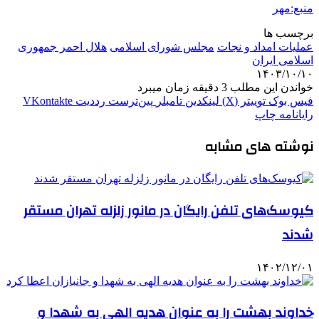
منبع:مهر
برچسب ها
عملیات امداد و نجات
مجلس شورای اسلامی
هلال احمر جمهوری
اسلامی ایران
۱۴۰۳/۱۰/۱۰
خواندن این مطلب 3 دقیقه زمان میبرد
فیس بوک
توییتر (X)
لینکدین
‫تامبلر
‫پین‌ترست
‫رددیت
‫VKontakte
رایانامه
چاپ
نوشته های مشابه
کیوسک‌های تلفن رایگان در مانور زلزله تهران مستقر
شدند
۱۴۰۲/۱۲/۰۱
خداوند بهشت را به عنوان هدیه الهی به شهدا و