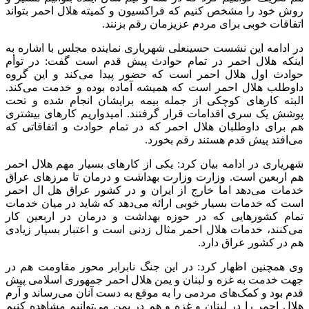
روش خود را مشخص کنیم که فراکسیون و کمیته هلال احمر بتواند
اتفاقات خوبی برای مردم عزیزمان رقم بزنند.
در ادامه این نشست حسینعلی شهریاری نماینده مجلس با اشاره به
اینکه هلال احمر در تمام حوادث پیش قدم است گفت: در توأم
حوادث اول هلال احمر است که حضور پیدا می‌کند و این گروه
داوطلب هلال احمر است که همیشه آماده بوده و خدمت می‌کند.
البته کارهای کوچکی از جمله بیمه برایشان انجام شده و تحت
پوشش یک سری اقدامات قرار گرفتند. امیدواریم کارهای بیشتری
هم برای داوطلبان هلال احمر که در تمام حوادث و اتفاقاتی که
می‌افتد پیش قدم هستند رقم بخورد.
شهریاری در ادامه بیان کرد: یکی از کارهای بسیار مهم هلال احمر
هم اربعین است. وزارت وزارت بهداشت و درمان تا مرزهای عراق
خدمات می‌دهد اما خارج از ایران و در کشور عراق هل
ال
احمر
است که خدمات بسیار خوبی ارائه می‌دهد که شاید در میان خدمات
تمام کشورهایی که در حوزه بهداشت و درمان در اربعین کار
می‌کنند، خدمات هلال احمر مثال
زدنی
است و اعتبار بسیار زیادی
هم در کشور عراق دارد.
وی همچنین اظهار کرد: در این جنگ نابرابر محور مقاومت هم در
جهت خدمت به غزه و لبنان و یمن هلال احمر جمهوری اسلامی پیش
قدم بود و کمک‌های مردمی را به موقع به دست آنان می‌رساند و آرم
هلال احمر را در لبنان و غزه و هم در یمن می‌توانیم مشاهده کنیم