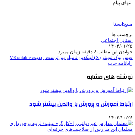
انتهای پیام
منبع:ایسنا
برچسب ها
استانی-اجتماعی
۱۴۰۴/۰۱/۲۵
خواندن این مطلب 2 دقیقه زمان میبرد
فیس بوک
توییتر (X)
لینکدین
‫تامبلر
‫پین‌ترست
‫رددیت
‫VKontakte
رایانامه
چاپ
نوشته های مشابه
ارتباط آموزش و پرورش با والدین بیشتر شود
۱۴۰۲/۱۰/۲۶