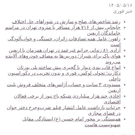
۱۴۰۵/۰۵/۱۶
خبر فوری
رشد شاخص‌های صلح و سازش در شوراهای حل اختلاف
جابجایی بیش از ۷۱۶ هزار مسافر با متروی تهران در مراسم
جاماندگان اربعین
راهور: عامل همه تصادفات زائران، خستگی و خواب‌آلودگی
است
آزادی ۸۱ زندانی جرایم غیرعمد در تهران همزمان با اربعین
هوای پاک برای شیراز؛ دوربین‌ها به مصاف خودروهای آلاینده
می‌روند
انواع قاب بندی دیوار با گچبری پیش ساخته پلی یورتان
دکارت؛ تحولی لوکس، فوری و بدون تخریب در دکوراسیون
داخلی
مسدودی ۳ سایت و حساب آژانس‌های متخلف فروش بلیت
اربعین
اخاذی چند هزار میلیاردی شبکه باج نیوز از برخی فعالان
اقتصادی
جزئیات بازداشت عامل انتشار فیلم ضرب‌وجرح دختر جوان
در فضای مجازی
همبستگی بر محور امام حسین (ع) ایستادگی مقابل
صهیونیست هاست