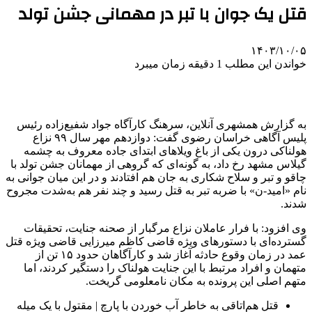
قتل یک جوان با تبر در مهمانی جشن تولد
۱۴۰۳/۱۰/۰۵
خواندن این مطلب 1 دقیقه زمان میبرد
به گزارش همشهری آنلاین، سرهنگ کارآگاه جواد شفیع‌زاده رئیس
پلیس آگاهی خراسان رضوی گفت: دوازدهم مهر سال ۹۹ نزاع
هولناکی درون یکی از باغ ویلاهای ابتدای جاده معروف به چشمه
گیلاس مشهد رخ داد، به گونه‌ای که گروهی از مهمانان جشن تولد با
چاقو و تبر و سلاح شکاری به جان هم افتادند و در این میان جوانی به
نام «امید-ن» با ضربه تبر به قتل رسید و چند نفر هم به‌شدت مجروح
شدند.
وی افزود: با فرار عاملان نزاع مرگبار از صحنه جنایت، تحقیقات
گسترده‌ای با دستورهای ویژه قاضی کاظم میرزایی قاضی ویژه قتل
عمد در زمان وقوع حادثه آغاز شد و کارآگاهان حدود ۱۵ تن از
متهمان و افراد مرتبط با این جنایت هولناک را دستگیر کردند، اما
متهم اصلی این پرونده به مکان نامعلومی گریخت.
قتل هم‌اتاقی به خاطر آب خوردن با پارچ | مقتول با یک میله