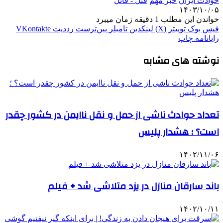
حوادث ایران
خبر مهم
قتل - قاتل
۱۴۰۳/۱۰/۰۵
خواندن این مطلب 1 دقیقه زمان میبرد
فیس بوک
توییتر (X)
لینکدین
‫تامبلر
‫پین‌ترست
‫رددیت
‫VKontakte
رایانامه
چاپ
نوشته های مشابه
تعداد حوادث ناشی از حمل‌ و نقل ناایمن در کشور چقدر
است؟ ؛ هشدار پلیس
۱۴۰۲/۱۱/۰۶
باند سارقان منازل در یزد متلاشی شد + فیلم
۱۴۰۲/۱۰/۱۱