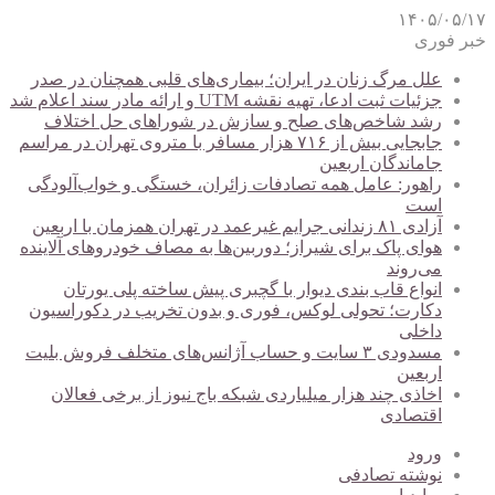
۱۴۰۵/۰۵/۱۷
خبر فوری
علل مرگ زنان در ایران؛ بیماری‌های قلبی همچنان در صدر
جزئیات ثبت ادعا، تهیه نقشه UTM و ارائه مادر سند اعلام شد
رشد شاخص‌های صلح و سازش در شوراهای حل اختلاف
جابجایی بیش از ۷۱۶ هزار مسافر با متروی تهران در مراسم
جاماندگان اربعین
راهور: عامل همه تصادفات زائران، خستگی و خواب‌آلودگی
است
آزادی ۸۱ زندانی جرایم غیرعمد در تهران همزمان با اربعین
هوای پاک برای شیراز؛ دوربین‌ها به مصاف خودروهای آلاینده
می‌روند
انواع قاب بندی دیوار با گچبری پیش ساخته پلی یورتان
دکارت؛ تحولی لوکس، فوری و بدون تخریب در دکوراسیون
داخلی
مسدودی ۳ سایت و حساب آژانس‌های متخلف فروش بلیت
اربعین
اخاذی چند هزار میلیاردی شبکه باج نیوز از برخی فعالان
اقتصادی
ورود
نوشته تصادفی