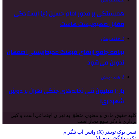
همبستگی بر محور امام حسین (ع) ایستادگی
مقابل صهیونیست هاست
2 هفته پیش
برنامه جامع ارتقای فرهنگ محیط‌زیستی اصفهان
تدوین می‌شود
2 هفته پیش
بارِ ۱۰ میلیون تنیِ نخاله‌های جنگی تهران بر دوشِ
شهرداری!
کلیه حقوق مادی و معنوی متعلق به تهران اجتماعی است و کپی
برداری با ذکر منبع مجاز است
فیس بوک
توییتر (X)
واتس آپ
تلگرام
دکمه بازگشت به بالا