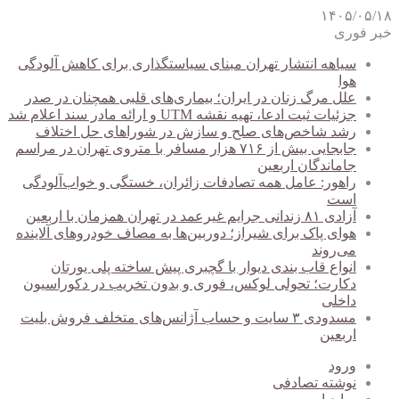
۱۴۰۵/۰۵/۱۸
خبر فوری
سیاهه انتشار تهران مبنای سیاستگذاری برای کاهش آلودگی
هوا
علل مرگ زنان در ایران؛ بیماری‌های قلبی همچنان در صدر
جزئیات ثبت ادعا، تهیه نقشه UTM و ارائه مادر سند اعلام شد
رشد شاخص‌های صلح و سازش در شوراهای حل اختلاف
جابجایی بیش از ۷۱۶ هزار مسافر با متروی تهران در مراسم
جاماندگان اربعین
راهور: عامل همه تصادفات زائران، خستگی و خواب‌آلودگی
است
آزادی ۸۱ زندانی جرایم غیرعمد در تهران همزمان با اربعین
هوای پاک برای شیراز؛ دوربین‌ها به مصاف خودروهای آلاینده
می‌روند
انواع قاب بندی دیوار با گچبری پیش ساخته پلی یورتان
دکارت؛ تحولی لوکس، فوری و بدون تخریب در دکوراسیون
داخلی
مسدودی ۳ سایت و حساب آژانس‌های متخلف فروش بلیت
اربعین
ورود
نوشته تصادفی