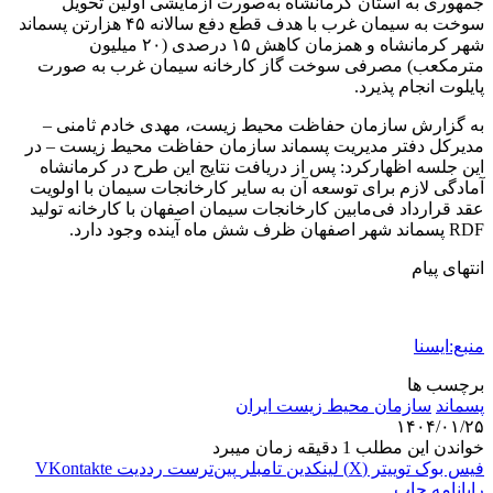
جمهوری به استان کرمانشاه به‌صورت آزمایشی اولین تحویل
سوخت به سیمان غرب با هدف قطع دفع سالانه ۴۵ هزارتن پسماند
شهر کرمانشاه و همزمان کاهش ۱۵ درصدی (۲۰ میلیون
مترمکعب) مصرفی سوخت گاز کارخانه سیمان غرب به صورت
پایلوت انجام پذیرد.
به گزارش سازمان حفاظت محیط زیست، مهدی خادم ثامنی –
مدیرکل دفتر مدیریت پسماند سازمان حفاظت محیط‌ زیست – در
این جلسه اظهارکرد: پس از دریافت نتایج این طرح در کرمانشاه
آمادگی لازم برای توسعه آن به سایر کارخانجات سیمان با اولویت
عقد قرارداد فی‌مابین کارخانجات سیمان اصفهان با کارخانه تولید
RDF پسماند شهر اصفهان ظرف شش ماه آینده وجود دارد.
انتهای پیام
منبع:ایسنا
برچسب ها
پسماند
سازمان محیط زیست ایران
۱۴۰۴/۰۱/۲۵
خواندن این مطلب 1 دقیقه زمان میبرد
فیس بوک
توییتر (X)
لینکدین
‫تامبلر
‫پین‌ترست
‫رددیت
‫VKontakte
رایانامه
چاپ