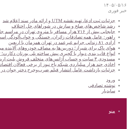
۱۴۰۵/۰۵/۱۶
خبر فوری
جزئیات ثبت ادعا، تهیه نقشه UTM و ارائه مادر سند اعلام شد
رشد شاخص‌های صلح و سازش در شوراهای حل اختلاف
جابجایی بیش از ۷۱۶ هزار مسافر با متروی تهران در مراسم جاماندگان اربعین
راهور: عامل همه تصادفات زائران، خستگی و خواب‌آلودگی اس
آزادی ۸۱ زندانی جرایم غیرعمد در تهران همزمان با اربعین
هوای پاک برای شیراز؛ دوربین‌ها به مصاف خودروهای آلاینده می
انواع قاب بندی دیوار با گچبری پیش ساخته پلی یورتان دکارت
مسدودی ۳ سایت و حساب آژانس‌های متخلف فروش بلیت اربعین
اخاذی چند هزار میلیاردی شبکه باج نیوز از برخی فعالان اقتصا
جزئیات بازداشت عامل انتشار فیلم ضرب‌وجرح دختر جوان در
ورود
نوشته تصادفی
سایدبار
منو