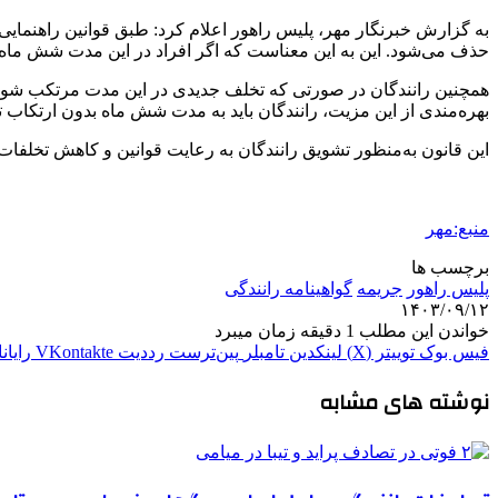
به گزارش خبرنگار مهر، پلیس راهور اعلام کرد: طبق قوانین راهنمای
حذف می‌شود. این به این معناست که اگر افراد در این مدت شش ماه هی
همچنین رانندگان در صورتی که تخلف جدیدی در این مدت مرتکب شوند
بهره‌مندی از این مزیت، رانندگان باید به مدت شش ماه بدون ارتکاب ت
این قانون به‌منظور تشویق رانندگان به رعایت قوانین و کاهش تخلف
منبع:مهر
برچسب ها
پلیس راهور
جریمه
گواهینامه رانندگی
۱۴۰۳/۰۹/۱۲
خواندن این مطلب 1 دقیقه زمان میبرد
فیس بوک
توییتر (X)
لینکدین
‫تامبلر
‫پین‌ترست
‫رددیت
‫VKontakte
رایان
نوشته های مشابه