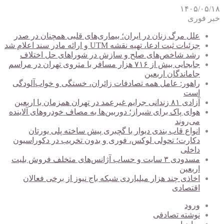
۱۴۰۵/۰۵/۱۸
خبر فوری
علل مرگ زنان در ایران؛ بیماری‌های قلبی همچنان در صدر
جزئیات ثبت ادعا، تهیه نقشه UTM و ارائه مادر سند اعلام شد
رشد شاخص‌های صلح و سازش در شوراهای حل اختلاف
جابجایی بیش از ۷۱۶ هزار مسافر با متروی تهران در مراسم
جاماندگان اربعین
راهور: عامل همه تصادفات زائران، خستگی و خواب‌آلودگی
است
آزادی ۸۱ زندانی جرایم غیرعمد در تهران همزمان با اربعین
هوای پاک برای شیراز؛ دوربین‌ها به مصاف خودروهای آلاینده
می‌روند
انواع قاب بندی دیوار با گچبری پیش ساخته پلی یورتان
دکارت؛ تحولی لوکس، فوری و بدون تخریب در دکوراسیون
داخلی
مسدودی ۳ سایت و حساب آژانس‌های متخلف فروش بلیت
اربعین
اخاذی چند هزار میلیاردی شبکه باج نیوز از برخی فعالان
اقتصادی
ورود
نوشته تصادفی