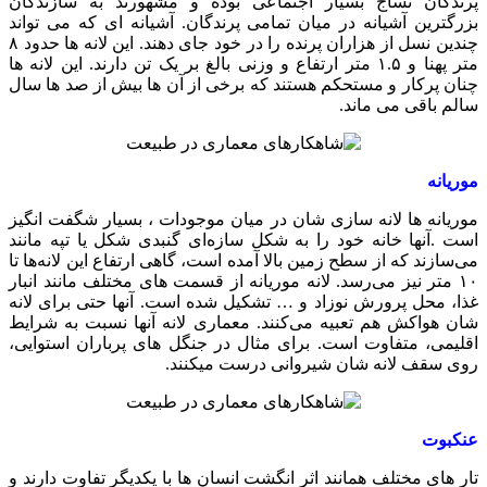
پرندگان نساج بسیار اجتماعی بوده و مشهورند به سازندگان
بزرگترین آشیانه در میان تمامی پرندگان. آشیانه ای که می تواند
چندین نسل از هزاران پرنده را در خود جای دهند. این لانه ها حدود ۸
متر پهنا و ۱.۵ متر ارتفاع و وزنی بالغ بر یک تن دارند. این لانه ها
چنان پرکار و مستحکم هستند که برخی از آن ها بیش از صد ها سال
سالم باقی می ماند.
موریانه
موریانه ها لانه سازی شان در میان موجودات ، بسیار شگفت انگیز
است .آنها خانه خود را به شکل سازه‌ای گنبدی شکل یا تپه مانند
می‌سازند که از سطح زمین بالا آمده است، گاهی ارتفاع این لانه‌ها تا
۱۰ متر نیز می‌رسد. لانه موریانه از قسمت های مختلف مانند انبار
غذا، محل پرورش نوزاد و … تشکیل شده است. آنها حتی برای لانه
شان هواکش هم تعبیه می‌کنند. معماری لانه آنها نسبت به شرایط
اقلیمی، متفاوت است. برای مثال در جنگل های پرباران استوایی،
روی سقف لانه شان شیروانی درست میکنند.
عنکبوت
تار های مختلف همانند اثر انگشت انسان ها با یکدیگر تفاوت دارند و