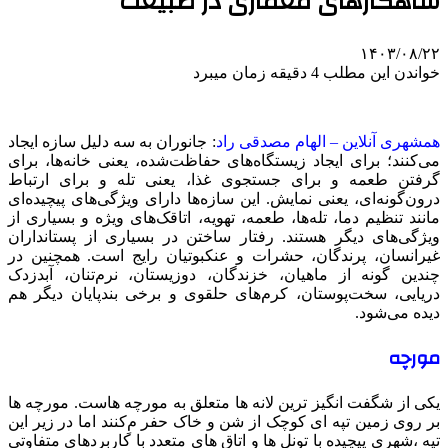
شاهکارهای معماری در طبیعت
۱۴۰۳/۰۸/۲۲
خواندن این مطلب 4 دقیقه زمان میبرد
همشهری آنلاین – الهام مصدقی راد
: جانوران به سه دلیل سازه ایجاد
می‌کنند؛ برای ایجاد زیستگاه‌های حفاظت‌شده، یعنی خانه‌ها، برای
گرفتن طعمه و برای جستجوی غذا، یعنی تله و برای ارتباط
درون‌گونه‌ای، یعنی نمایش. این سازه‌ها دارای ویژگی‌های پیچیده‌ای
مانند تنظیم دما، تله‌ها، طعمه، تهویه، اتاقک‌های ویژه و بسیاری از
ویژگی‌های دیگر هستند. رفتار ساختن در بسیاری از پستانداران
غیرانسان، پرندگان، حشرات و عنکبوتیان رایج است. همچنین در
چندین گونه از ماهیان، خزندگان، دوزیستان، نرم‌تنان، آبدزدک
دریایی، سخت‌پوستان، کرم‌های حلقوی و برخی بندپایان دیگر هم
دیده می‌شود.
مورچه
یکی از شگفت انگیز ترین لانه ها متعلق به مورچه هاست. مورچه ها
بر روی زمین تپه ای کوچک از شن و خاک حفر مِ‌کنند اما در زیر این
تپه ،‌شهری پیچیده با تونل ها و اتاق های متعدد با کاربردهای متفاوتی