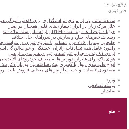
۱۴۰۵/۰۵/۱۸
خبر فوری
سیاهه انتشار تهران مبنای سیاستگذاری برای کاهش آلودگی هوا
علل مرگ زنان در ایران؛ بیماری‌های قلبی همچنان در صدر
جزئیات ثبت ادعا، تهیه نقشه UTM و ارائه مادر سند اعلام شد
رشد شاخص‌های صلح و سازش در شوراهای حل اختلاف
جابجایی بیش از ۷۱۶ هزار مسافر با متروی تهران در مراسم جاماندگان اربعین
راهور: عامل همه تصادفات زائران، خستگی و خواب‌آلودگی اس
آزادی ۸۱ زندانی جرایم غیرعمد در تهران همزمان با اربعین
هوای پاک برای شیراز؛ دوربین‌ها به مصاف خودروهای آلاینده می
انواع قاب بندی دیوار با گچبری پیش ساخته پلی یورتان دکارت
مسدودی ۳ سایت و حساب آژانس‌های متخلف فروش بلیت اربعین
ورود
نوشته تصادفی
سایدبار
منو