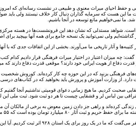
ریخی و حفظ احیای میراث معنوی و طبیعی در نشست رسانه‌ای که امر
ا این هست که سرمایه گذاران دنبال کار خلاف نیستند ولی باید ضوابط م
 ما نمی‌خواهیم مانع توسعه در آنجا باشیم.
است. شواهد مستدلی که نشان دهد این فرونشست‌ها در هسته مرکزی باش
گذاشته‌ایم ولی نمی‌توانید یک نسخه جامع برای همه آنها بپیچید برای ا
تیبه‌ها و آثار تاریخی ما می‌آورند. بخشی از این اتفاقات جدی که با آن
ود گفت: چه میزان اعتبار در اختیار میراث فرهنگی قرار دادیم کدام کتب
ت دفاع از هویت ایرانی خود دارند؟ موقعی قدرت دفاع دارند که میر
ه‌های فرهنگی بزنید که در این حوزه چه کار کرده‌اند. کوروش شخصیت
دارد. از وزارت آموزش و پرورش باید بخواهید که در کتاب‌های درسی
ایی صحبت کردیم. ما هیچ زمانی دعوای قومیتی نداشتیم آنجا گفتیم که
راقی بین لباس لر و قشقایی چیست تا هر دو ثبت شود. ثبت ملی این ل
معوض
به برخی از مالکان آن مح
تومان بوده است که ۵۵ میلیارد تومان آن اسناد بوده است.
ایزدی گفت: محوطه قلی درویش بازنگری و حریم آن ب