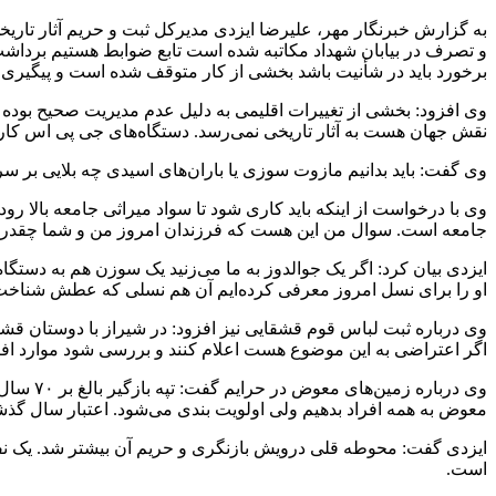
به گزارش خبرنگار مهر، علیرضا ایزدی مدیرکل ثبت و حریم آثار تا
و تصرف در بیابان شهداد مکاتبه شده است تابع ضوابط هستیم برداشت م
برخورد باید در
شأنیت
باشد بخشی از کار متوقف شده است و پیگیری شد.
وی افزود: بخشی از تغییرات اقلیمی به دلیل عدم مدیریت صحیح بوده 
نقش جهان هست به آثار تاریخی نمی‌رسد. دستگاه‌های
جی
پی
اس
کار 
وی گفت: باید بدانیم مازوت سوزی یا باران‌های اسیدی چه بلایی بر سر ک
وی با درخواست از اینکه باید کاری شود تا سواد میراثی جامعه بالا ر
جامعه است. سوال من این هست که فرزندان امروز من و شما چقدر قدر
ایزدی بیان کرد: اگر یک
جوالدوز
به ما می‌زنید یک سوزن هم به دستگا
او را برای نسل امروز معرفی کرده‌ایم آن هم نسلی که عطش شناخت 
وی درباره ثبت لباس قوم قشقایی نیز افزود: در شیراز با دوستان قشق
اگر اعتراضی به این موضوع هست اعلام کنند و بررسی شود موارد افت
وی درباره زمین‌های
معوض
در حرایم گفت: تپه بازگیر بالغ بر ۷۰ سال زندگی کرده‌اند و راهی جز دادن زمین
معوض
به همه افراد بدهیم ولی اولویت بندی می‌شود. اعتبار سال گذشته ما برای حفظ حریم و ثبت آثار ۸۰ میلیارد 
است.