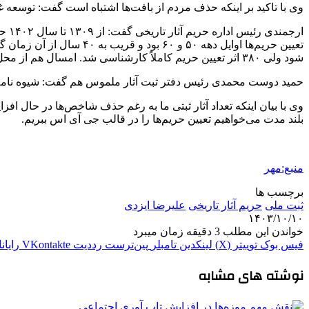
وی با تاکید بر اینکه حذف مردم از بافت‌ها اشتباه است گفت: توسع
ارجمندی رئیس اداره حریم آثار تاریخی گفت: از
۱۳۰۹
تا سال ۱۴۰۲ حدود ۴ هزار و ۵۰۰ اثر تعیین حریم شده بود و از شهریور همان سال تا
شود ولی ۳۸۰ اثر تعیین حریم کاملاً کارشناسی شد. امسال هم از محل اعتبارات استانی ۱۲۰ محوطه را باید تعیین حریم کنیم.
حمید دوست محمدی رئیس دفتر ثبت آثار ملموس هم گفت: شیوه نامه‌ها 
وی با بیان اینکه تعداد آثار
ثبتی
ما به رغم حذف شاخص‌ها در حال افزای
بلند مدت می‌خواهیم تعیین حریم‌ها را در قالب
جی
آی
اس
ببریم.
منبع:مهر
برچسب ها
ثبت ملی
حریم آثار تاریخی
علیرضا ایزدی
۱۴۰۳/۱۰/۱۰
خواندن این مطلب 3 دقیقه زمان میبرد
فیس بوک
توییتر (X)
لینکدین
‫تامبلر
‫پین‌ترست
‫رددیت
‫VKontakte
رایان
نوشته های مشابه