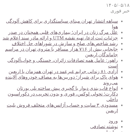
۱۴۰۵/۰۵/۱۸
خبر فوری
سیاهه انتشار تهران مبنای سیاستگذاری برای کاهش آلودگی
هوا
علل مرگ زنان در ایران؛ بیماری‌های قلبی همچنان در صدر
جزئیات ثبت ادعا، تهیه نقشه UTM و ارائه مادر سند اعلام شد
رشد شاخص‌های صلح و سازش در شوراهای حل اختلاف
جابجایی بیش از ۷۱۶ هزار مسافر با متروی تهران در مراسم
جاماندگان اربعین
راهور: عامل همه تصادفات زائران، خستگی و خواب‌آلودگی
است
آزادی ۸۱ زندانی جرایم غیرعمد در تهران همزمان با اربعین
هوای پاک برای شیراز؛ دوربین‌ها به مصاف خودروهای آلاینده
می‌روند
انواع قاب بندی دیوار با گچبری پیش ساخته پلی یورتان
دکارت؛ تحولی لوکس، فوری و بدون تخریب در دکوراسیون
داخلی
مسدودی ۳ سایت و حساب آژانس‌های متخلف فروش بلیت
اربعین
ورود
نوشته تصادفی