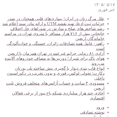
۱۴۰۵/۰۵/۱۷
خبر فوری
علل مرگ زنان در ایران؛ بیماری‌های قلبی همچنان در صدر
جزئیات ثبت ادعا، تهیه نقشه UTM و ارائه مادر سند اعلام شد
رشد شاخص‌های صلح و سازش در شوراهای حل اختلاف
جابجایی بیش از ۷۱۶ هزار مسافر با متروی تهران در مراسم
جاماندگان اربعین
راهور: عامل همه تصادفات زائران، خستگی و خواب‌آلودگی
است
آزادی ۸۱ زندانی جرایم غیرعمد در تهران همزمان با اربعین
هوای پاک برای شیراز؛ دوربین‌ها به مصاف خودروهای آلاینده
می‌روند
انواع قاب بندی دیوار با گچبری پیش ساخته پلی یورتان
دکارت؛ تحولی لوکس، فوری و بدون تخریب در دکوراسیون
داخلی
مسدودی ۳ سایت و حساب آژانس‌های متخلف فروش بلیت
اربعین
اخاذی چند هزار میلیاردی شبکه باج نیوز از برخی فعالان
اقتصادی
ورود
نوشته تصادفی