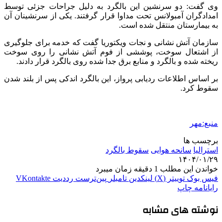
وی گفت: دو سرنشین این بالگرد به دلیل جراحات جزئی توسط
امدادگران آمبولانس تحت مداوا قرار گرفتند. یکی از سرنشینان آن
به بیمارستان منتقل شده است.
سازمان آتش نشانی و نجات ویکتوریا گفت که خدمه برای جلوگیری
از اشتعال سوخت، پوششی از
فوم
آتش نشانی را روی سوخت
ریخته شده و بالگرد و منابع برق جدا شده روی بالگرد قرار دادند.
بر اساس اطلاعات ردیابی پرواز، این بالگرد اندکی پس از بلند شدن
سقوط کرد.
منبع:مهر
برچسب ها
استرالیا
سانحه هوایی
سقوط بالگرد
۱۴۰۴/۰۱/۲۹
خواندن این مطلب 1 دقیقه زمان میبرد
فیس بوک
توییتر (X)
لینکدین
‫تامبلر
‫پین‌ترست
‫رددیت
‫VKontakte
رایانامه
چاپ
نوشته های مشابه