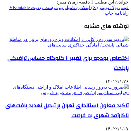
خواندن این مطلب 1 دقیقه زمان میبرد
فیس بوک
توییتر (X)
لینکدین
‫تامبلر
‫پین‌ترست
‫رددیت
‫VKontakte
رایانامه
چاپ
نوشته های مشابه
اختصاص بودجه برای تغییر ۱۰ گلوگاه‌ حساس ترافیکی
پایتخت
۱۴۰۲/۱۱/۲۶
تاکید معاون استانداری تهران بر تبدیل تهدید بافت‌های
ناکارآمد شهری به فرصت
۱۴۰۲/۱۱/۰۷