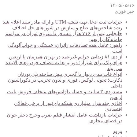
۱۴۰۵/۰۵/۱۶
خبر فوری
جزئیات ثبت ادعا، تهیه نقشه UTM و ارائه مادر سند اعلام شد
رشد شاخص‌های صلح و سازش در شوراهای حل اختلاف
جابجایی بیش از ۷۱۶ هزار مسافر با متروی تهران در مراسم
جاماندگان اربعین
راهور: عامل همه تصادفات زائران، خستگی و خواب‌آلودگی
است
آزادی ۸۱ زندانی جرایم غیرعمد در تهران همزمان با اربعین
هوای پاک برای شیراز؛ دوربین‌ها به مصاف خودروهای آلاینده
می‌روند
انواع قاب بندی دیوار با گچبری پیش ساخته پلی یورتان
دکارت؛ تحولی لوکس، فوری و بدون تخریب در دکوراسیون
داخلی
مسدودی ۳ سایت و حساب آژانس‌های متخلف فروش بلیت
اربعین
اخاذی چند هزار میلیاردی شبکه باج نیوز از برخی فعالان
اقتصادی
جزئیات بازداشت عامل انتشار فیلم ضرب‌وجرح دختر جوان
در فضای مجازی
ورود