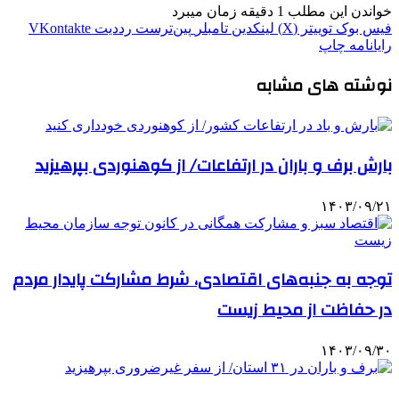
خواندن این مطلب 1 دقیقه زمان میبرد
فیس بوک
توییتر (X)
لینکدین
‫تامبلر
‫پین‌ترست
‫رددیت
‫VKontakte
رایانامه
چاپ
نوشته های مشابه
بارش برف و باران در ارتفاعات/ از کوهنوردی بپرهیزید
۱۴۰۳/۰۹/۲۱
توجه به جنبه‌های اقتصادی، شرط مشارکت پایدار مردم
در حفاظت از محیط زیست
۱۴۰۳/۰۹/۳۰