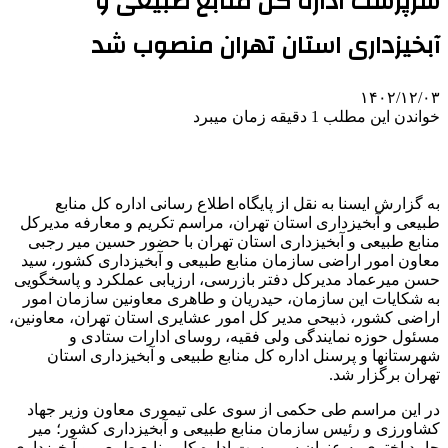
سرپرست اداره کل منابع طبیعی و
آبخیزداری استان تهران منصوب شد
۱۴۰۲/۱۲/۰۳
خواندن این مطلب 1 دقیقه زمان میبرد
به گزارش ایسنا به نقل از پایگاه اطلاع رسانی اداره کل منابع
طبیعی و آبخیزداری استان تهران، مراسم تکریم و معارفه مدیرکل
منابع طبیعی و آبخیزداری استان تهران با حضور حسین میر رجبی
معاون امور اراضی سازمان منابع طبیعی و آبخیزداری کشور، سید
حسن میرعماد مدیرکل دفتر بازرسی، ارزیابی عملکرد و پاسخگویی
به شکایات این سازمان، حیدریان و طاهری معاونین سازمان امور
اراضی کشور، ذبیحی مدیر کل امور عشایری استان تهران، معاونین،
مسئول حوزه نمایندگی ولی فقیه، روسای ادارات ستادی و
شهرستانها و پرسنل اداره کل منابع طبیعی و آبخیزداری استان
تهران برگزار شد.
در این مراسم طی حکمی از سوی علی تیموری معاون وزیر جهاد
کشاورزی و رئیس سازمان منابع طبیعی و آبخیزداری کشور؛ میر
حامد اختری به عنوان سرپرست اداره کل منابع طبیعی و آبخیزداری