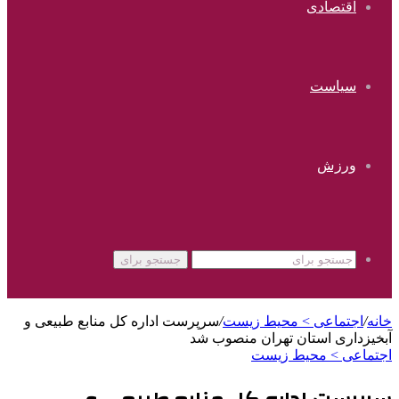
اقتصادی
سیاست
ورزش
جستجو برای
خانه
/
اجتماعی > محیط زیست
/
سرپرست اداره کل منابع طبیعی و
آبخیزداری استان تهران منصوب شد
اجتماعی > محیط زیست