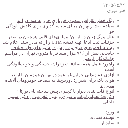
۱۴۰۵/۰۵/۱۹
خبر فوری
زنگ خطر انقراض ماهیان خاویاری خزر به صدا در آمد
سیاهه انتشار تهران مبنای سیاستگذاری برای کاهش آلودگی
هوا
علل مرگ زنان در ایران؛ بیماری‌های قلبی همچنان در صدر
جزئیات ثبت ادعا، تهیه نقشه UTM و ارائه مادر سند اعلام شد
رشد شاخص‌های صلح و سازش در شوراهای حل اختلاف
جابجایی بیش از ۷۱۶ هزار مسافر با متروی تهران در مراسم
جاماندگان اربعین
راهور: عامل همه تصادفات زائران، خستگی و خواب‌آلودگی
است
آزادی ۸۱ زندانی جرایم غیرعمد در تهران همزمان با اربعین
هوای پاک برای شیراز؛ دوربین‌ها به مصاف خودروهای آلاینده
می‌روند
انواع قاب بندی دیوار با گچبری پیش ساخته پلی یورتان
دکارت؛ تحولی لوکس، فوری و بدون تخریب در دکوراسیون
داخلی
ورود
نوشته تصادفی
سایدبار